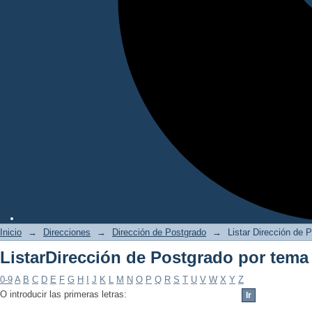
Inicio
→
Direcciones
→
Dirección de Postgrado
→
Listar Dirección de 
ListarDirección de Postgrado por tema
0-9
A
B
C
D
E
F
G
H
I
J
K
L
M
N
O
P
Q
R
S
T
U
V
W
X
Y
Z
O introducir las primeras letras: