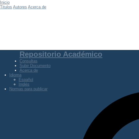
Inicio
Titulos
Autores
Acerca de
Repositorio Académico
Consultas
Subir Documento
Acerca de
Idioma
Español
Inglés
Normas para publicar