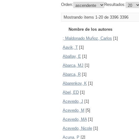
Orden:
Resultados:
Mostrando ítems 1-20 de 3396
3396
Nombre de los autores
; Maldonado Muñoz, Carlos
[1]
Aavik, T
[1]
Aballay, E
[1]
Abarca, MJ
[1]
Abarca, R
[1]
Abarenkov, K
[1]
Abel, ED
[1]
Acevedo, J
[1]
Acevedo, M
[5]
Acevedo, MA
[1]
Acevedo, Nicole
[1]
Acuna, P
[2]