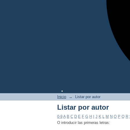
Inicio
→
Listar por autor
Listar por autor
0-9
A
B
C
D
E
F
G
H
I
J
K
L
M
N
O
P
Q
R
O introducir las primeras letras: