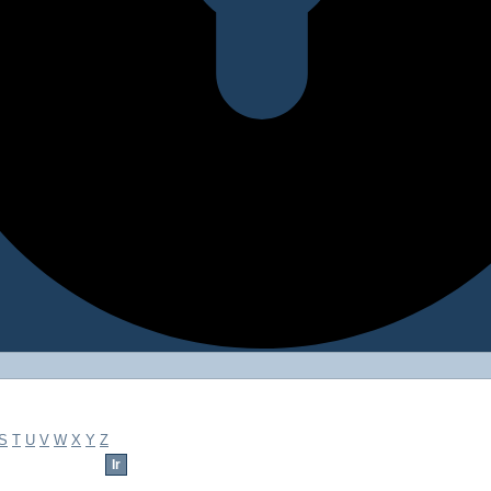
S
T
U
V
W
X
Y
Z