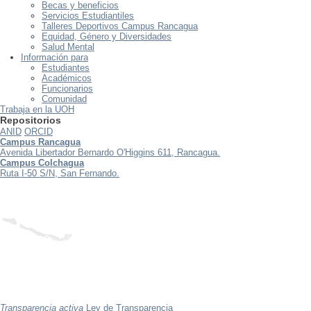
Becas y beneficios
Servicios Estudiantiles
Talleres Deportivos Campus Rancagua
Equidad, Género y Diversidades
Salud Mental
Información para
Estudiantes
Académicos
Funcionarios
Comunidad
Trabaja en la UOH
Repositorios
ANID
ORCID
Campus Rancagua
Avenida Libertador Bernardo O'Higgins 611, Rancagua.
Campus Colchagua
Ruta I-50 S/N, San Fernando.
Transparencia activa
Ley de Transparencia