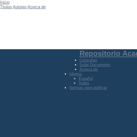
Inicio
Titulos
Autores
Acerca de
Repositorio Ac
Consultas
Subir Documento
Acerca de
Idioma
Español
Inglés
Normas para publicar