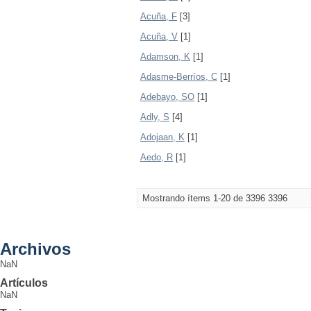
Acuña, F
[3]
Acuña, V
[1]
Adamson, K
[1]
Adasme-Berríos, C
[1]
Adebayo, SO
[1]
Adly, S
[4]
Adojaan, K
[1]
Aedo, R
[1]
Mostrando ítems 1-20 de 3396
3396
Archivos
NaN
Artículos
NaN