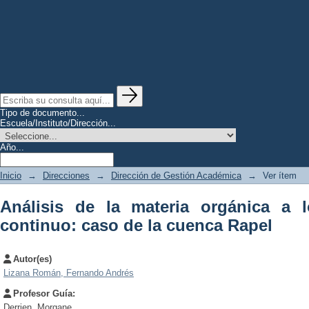
Tipo de documento...
Escuela/Instituto/Dirección...
Año...
Inicio
→
Direcciones
→
Dirección de Gestión Académica
→
Ver ítem
Análisis de la materia orgánica a 
continuo: caso de la cuenca Rapel
Autor(es)
Lizana Román, Fernando Andrés
Profesor Guía:
Derrien, Morgane