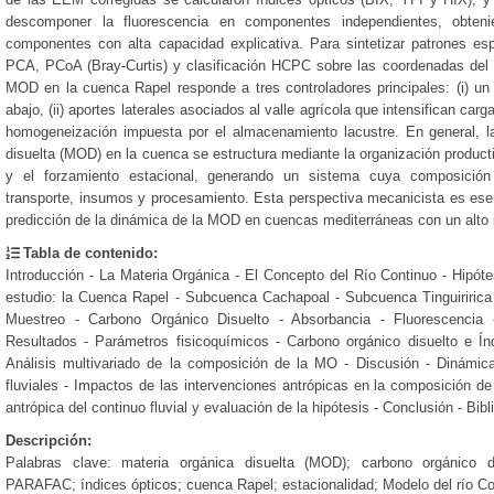
descomponer la fluorescencia en componentes independientes, obten
componentes con alta capacidad explicativa. Para sintetizar patrones es
PCA, PCoA (Bray-Curtis) y clasificación HCPC sobre las coordenadas del
MOD en la cuenca Rapel responde a tres controladores principales: (i) un 
abajo, (ii) aportes laterales asociados al valle agrícola que intensifican carg
homogeneización impuesta por el almacenamiento lacustre. En general, l
disuelta (MOD) en la cuenca se estructura mediante la organización productiv
y el forzamiento estacional, generando un sistema cuya composición 
transporte, insumos y procesamiento. Esta perspectiva mecanicista es esen
predicción de la dinámica de la MOD en cuencas mediterráneas con un alto 
Tabla de contenido:
Introducción - La Materia Orgánica - El Concepto del Río Continuo - Hipóte
estudio: la Cuenca Rapel - Subcuenca Cachapoal - Subcuenca Tinguiriri
Muestreo - Carbono Orgánico Disuelto - Absorbancia - Fluorescencia 
Resultados - Parámetros fisicoquímicos - Carbono orgánico disuelto e 
Análisis multivariado de la composición de la MO - Discusión - Dinámic
fluviales - Impactos de las intervenciones antrópicas en la composición de
antrópica del continuo fluvial y evaluación de la hipótesis - Conclusión - Bibl
Descripción:
Palabras clave: materia orgánica disuelta (MOD); carbono orgánico d
PARAFAC; índices ópticos; cuenca Rapel; estacionalidad; Modelo del río Co