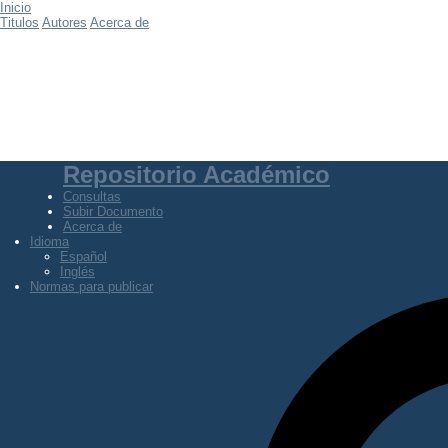
Inicio
Titulos
Autores
Acerca de
Repositorio Académico
Consultas
Subir Documento
Acerca de
Idioma
Español
Inglés
Normas para publicar