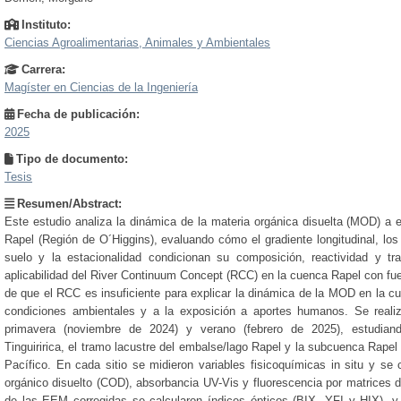
Instituto:
Ciencias Agroalimentarias, Animales y Ambientales
Carrera:
Magíster en Ciencias de la Ingeniería
Fecha de publicación:
2025
Tipo de documento:
Tesis
Resumen/Abstract:
Este estudio analiza la dinámica de la materia orgánica disuelta (MOD) a 
Rapel (Región de O´Higgins), evaluando cómo el gradiente longitudinal, los
suelo y la estacionalidad condicionan su composición, reactividad y tr
aplicabilidad del River Continuum Concept (RCC) en la cuenca Rapel con fuer
de que el RCC es insuficiente para explicar la dinámica de la MOD en la cu
condiciones ambientales y a la exposición a aportes humanos. Se rea
primavera (noviembre de 2024) y verano (febrero de 2025), estudia
Tinguiririca, el tramo lacustre del embalse/lago Rapel y la subcuenca Rap
Pacífico. En cada sitio se midieron variables fisicoquímicas in situ y s
orgánico disuelto (COD), absorbancia UV-Vis y fluorescencia por matrices d
de las EEM corregidas se calcularon índices ópticos (BIX, YFI y HIX), 