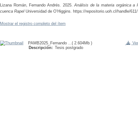
Lizana Román, Fernando Andrés.
2025.
Análisis de la materia orgánica a 
cuenca Rapel
Universidad de O’Higgins.
https://repositorio.uoh.cl/handle/611
Mostrar el registro completo del ítem
PAMB2025_Fernando ...
( 2.604Mb )
Ver
Descripción:
Tesis postgrado