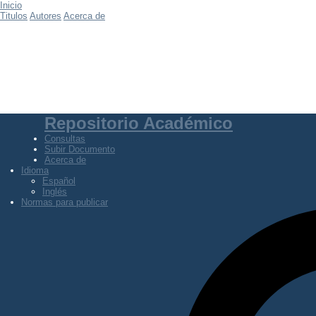
Inicio
Titulos
Autores
Acerca de
Repositorio Académico
Consultas
Subir Documento
Acerca de
Idioma
Español
Inglés
Normas para publicar