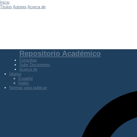
Inicio
Titulos
Autores
Acerca de
Repositorio Académico
Consultas
Subir Documento
Acerca de
Idioma
Español
Inglés
Normas para publicar