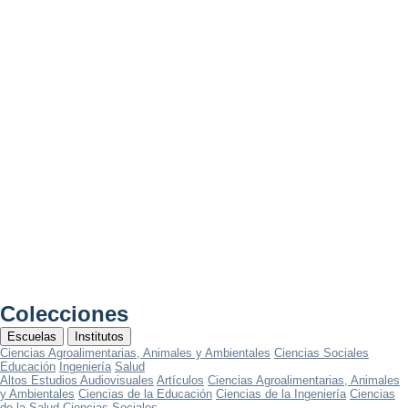
Colecciones
Escuelas
Institutos
Ciencias Agroalimentarias, Animales y Ambientales
Ciencias Sociales
Educación
Ingeniería
Salud
Altos Estudios Audiovisuales
Artículos
Ciencias Agroalimentarias, Animales
y Ambientales
Ciencias de la Educación
Ciencias de la Ingeniería
Ciencias
de la Salud
Ciencias Sociales