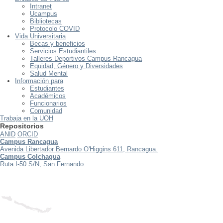
Intranet
Ucampus
Bibliotecas
Protocolo COVID
Vida Universitaria
Becas y beneficios
Servicios Estudiantiles
Talleres Deportivos Campus Rancagua
Equidad, Género y Diversidades
Salud Mental
Información para
Estudiantes
Académicos
Funcionarios
Comunidad
Trabaja en la UOH
Repositorios
ANID
ORCID
Campus Rancagua
Avenida Libertador Bernardo O'Higgins 611, Rancagua.
Campus Colchagua
Ruta I-50 S/N, San Fernando.