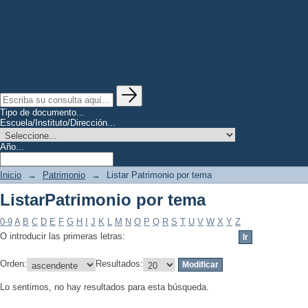
Tipo de documento...
Escuela/Instituto/Dirección...
Año...
Inicio
→
Patrimonio
→
Listar Patrimonio por tema
ListarPatrimonio por tema
0-9
A
B
C
D
E
F
G
H
I
J
K
L
M
N
O
P
Q
R
S
T
U
V
W
X
Y
Z
O introducir las primeras letras:
Orden:
Resultados:
Lo sentimos, no hay resultados para esta búsqueda.