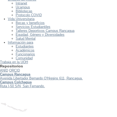
Intranet
Ucampus
Bibliotecas
Protocolo COVID
Vida Universitaria
Becas y beneficios
Servicios Estudiantiles
Talleres Deportivos Campus Rancagua
Equidad, Género y Diversidades
Salud Mental
Información para
Estudiantes
Académicos
Funcionarios
Comunidad
Trabaja en la UOH
Repositorios
ANID
ORCID
Campus Rancagua
Avenida Libertador Bernardo O'Higgins 611, Rancagua.
Campus Colchagua
Ruta I-50 S/N, San Fernando.