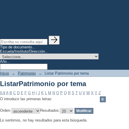
Tipo de documento...
Escuela/Instituto/Dirección...
Año...
Inicio
→
Patrimonio
→
Listar Patrimonio por tema
ListarPatrimonio por tema
0-9
A
B
C
D
E
F
G
H
I
J
K
L
M
N
O
P
Q
R
S
T
U
V
W
X
Y
Z
O introducir las primeras letras:
Orden:
Resultados:
Lo sentimos, no hay resultados para esta búsqueda.