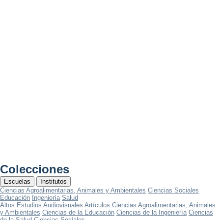
Colecciones
Escuelas
Institutos
Ciencias Agroalimentarias, Animales y Ambientales
Ciencias Sociales
Educación
Ingeniería
Salud
Altos Estudios Audiovisuales
Artículos
Ciencias Agroalimentarias, Animales
y Ambientales
Ciencias de la Educación
Ciencias de la Ingeniería
Ciencias
de la Salud
Ciencias Sociales