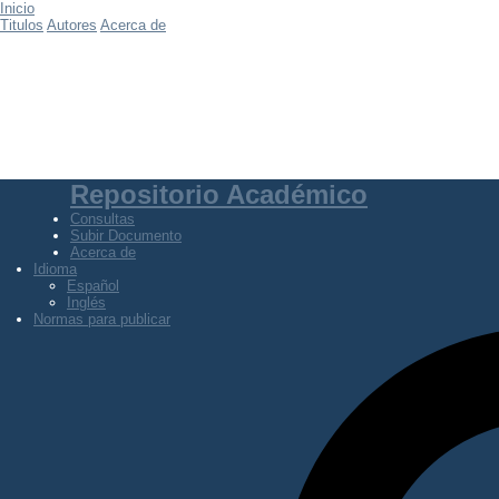
Inicio
Titulos
Autores
Acerca de
Repositorio Académico
Consultas
Subir Documento
Acerca de
Idioma
Español
Inglés
Normas para publicar