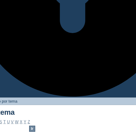
o por tema
 tema
S
T
U
V
W
X
Y
Z