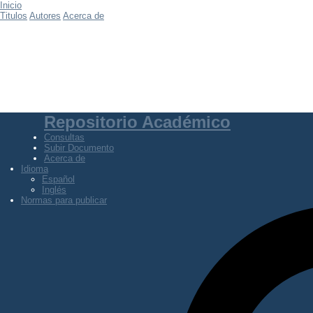
Inicio
Titulos
Autores
Acerca de
Repositorio Académico
Consultas
Subir Documento
Acerca de
Idioma
Español
Inglés
Normas para publicar