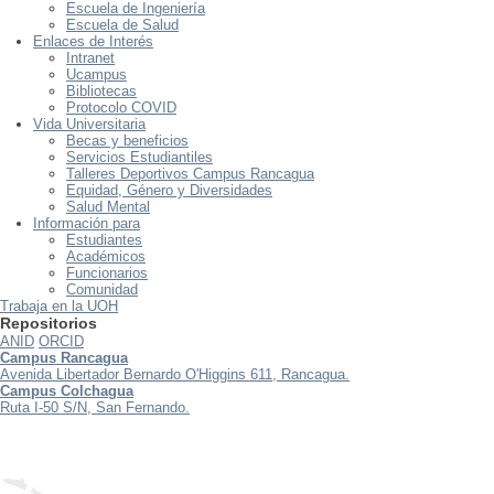
Escuela de Ingeniería
Escuela de Salud
Enlaces de Interés
Intranet
Ucampus
Bibliotecas
Protocolo COVID
Vida Universitaria
Becas y beneficios
Servicios Estudiantiles
Talleres Deportivos Campus Rancagua
Equidad, Género y Diversidades
Salud Mental
Información para
Estudiantes
Académicos
Funcionarios
Comunidad
Trabaja en la UOH
Repositorios
ANID
ORCID
Campus Rancagua
Avenida Libertador Bernardo O'Higgins 611, Rancagua.
Campus Colchagua
Ruta I-50 S/N, San Fernando.