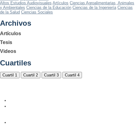
Altos Estudios Audiovisuales
Artículos
Ciencias Agroalimentarias, Animales
y Ambientales
Ciencias de la Educación
Ciencias de la Ingeniería
Ciencias
de la Salud
Ciencias Sociales
Archivos
Artículos
Tesis
Videos
Cuartiles
Cuartil 1
Cuartil 2
Cuartil 3
Cuartil 4