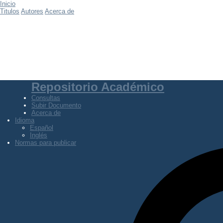
Inicio
Titulos
Autores
Acerca de
Repositorio Académico
Consultas
Subir Documento
Acerca de
Idioma
Español
Inglés
Normas para publicar