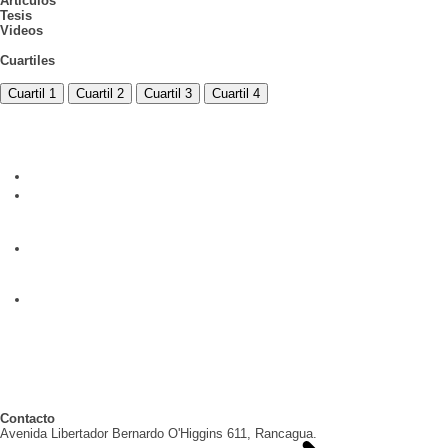
Artículos
Tesis
Videos
Cuartiles
Cuartil 1
Cuartil 2
Cuartil 3
Cuartil 4
Contacto
Avenida Libertador Bernardo O'Higgins 611, Rancagua.