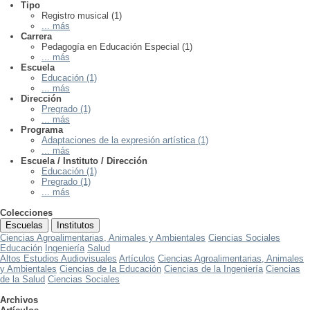
Tipo
Registro musical (1)
... más
Carrera
Pedagogía en Educación Especial (1)
... más
Escuela
Educación (1)
... más
Dirección
Pregrado (1)
... más
Programa
Adaptaciones de la expresión artística (1)
... más
Escuela / Instituto / Dirección
Educación (1)
Pregrado (1)
... más
Colecciones
Escuelas
Institutos
Ciencias Agroalimentarias, Animales y Ambientales
Ciencias Sociales
Educación
Ingeniería
Salud
Altos Estudios Audiovisuales
Artículos
Ciencias Agroalimentarias, Animales
y Ambientales
Ciencias de la Educación
Ciencias de la Ingeniería
Ciencias
de la Salud
Ciencias Sociales
Archivos