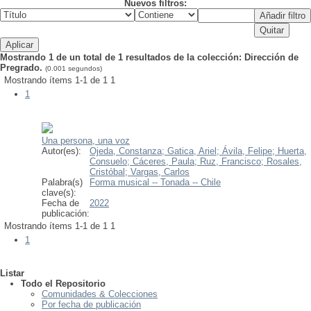
Nuevos filtros:
Mostrando 1 de un total de 1 resultados de la colección: Dirección de
Pregrado.
(0.001 segundos)
Mostrando ítems 1-1 de 1
1
1
Una persona, una voz
Autor(es):
Ojeda, Constanza;
Gatica, Ariel;
Ávila, Felipe;
Huerta,
Consuelo;
Cáceres, Paula;
Ruz, Francisco;
Rosales,
Cristóbal;
Vargas, Carlos
Palabra(s)
Forma musical -- Tonada -- Chile
clave(s):
Fecha de
2022
publicación:
Mostrando ítems 1-1 de 1
1
1
Listar
Todo el Repositorio
Comunidades & Colecciones
Por fecha de publicación