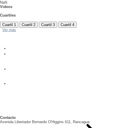
NaN
Videos
Cuartiles
Cuartil 1
Cuartil 2
Cuartil 3
Cuartil 4
Ver más
Contacto
Avenida Libertador Bernardo O'Higgins 611, Rancagua.