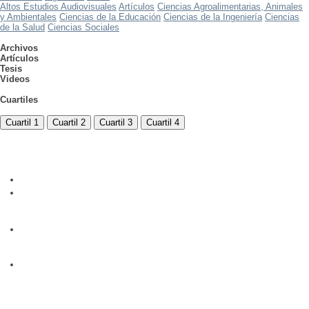
Altos Estudios Audiovisuales
Artículos
Ciencias Agroalimentarias, Animales
y Ambientales
Ciencias de la Educación
Ciencias de la Ingeniería
Ciencias
de la Salud
Ciencias Sociales
Archivos
Artículos
Tesis
Videos
Cuartiles
Cuartil 1
Cuartil 2
Cuartil 3
Cuartil 4