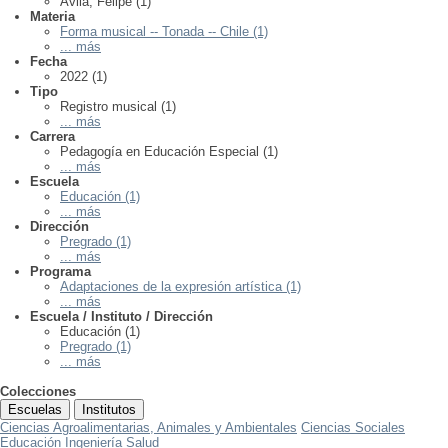
Ávila, Felipe (1)
Materia
Forma musical -- Tonada -- Chile (1)
... más
Fecha
2022 (1)
Tipo
Registro musical (1)
... más
Carrera
Pedagogía en Educación Especial (1)
... más
Escuela
Educación (1)
... más
Dirección
Pregrado (1)
... más
Programa
Adaptaciones de la expresión artística (1)
... más
Escuela / Instituto / Dirección
Educación (1)
Pregrado (1)
... más
Colecciones
Escuelas
Institutos
Ciencias Agroalimentarias, Animales y Ambientales
Ciencias Sociales
Educación
Ingeniería
Salud