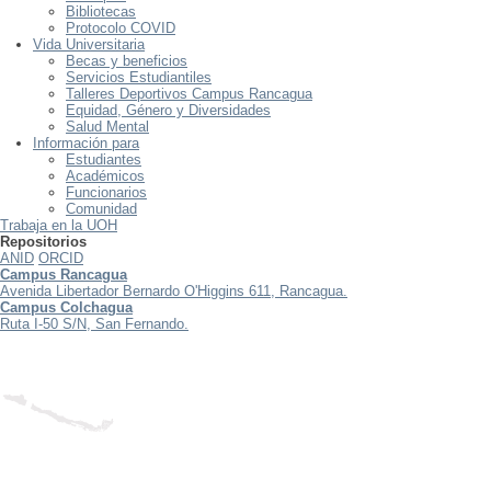
Bibliotecas
Protocolo COVID
Vida Universitaria
Becas y beneficios
Servicios Estudiantiles
Talleres Deportivos Campus Rancagua
Equidad, Género y Diversidades
Salud Mental
Información para
Estudiantes
Académicos
Funcionarios
Comunidad
Trabaja en la UOH
Repositorios
ANID
ORCID
Campus Rancagua
Avenida Libertador Bernardo O'Higgins 611, Rancagua.
Campus Colchagua
Ruta I-50 S/N, San Fernando.