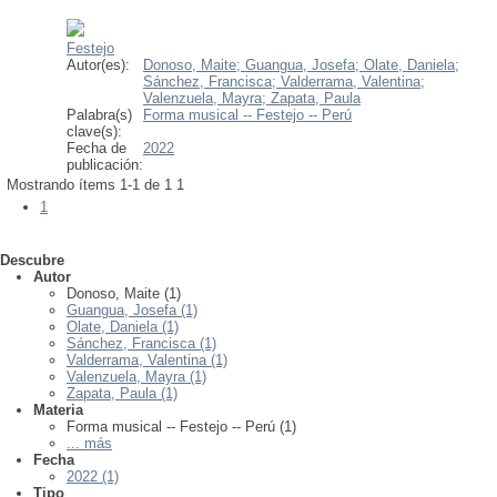
Festejo
Autor(es):
Donoso, Maite;
Guangua, Josefa;
Olate, Daniela;
Sánchez, Francisca;
Valderrama, Valentina;
Valenzuela, Mayra;
Zapata, Paula
Palabra(s)
Forma musical -- Festejo -- Perú
clave(s):
Fecha de
2022
publicación:
Mostrando ítems 1-1 de 1
1
1
Descubre
Autor
Donoso, Maite (1)
Guangua, Josefa (1)
Olate, Daniela (1)
Sánchez, Francisca (1)
Valderrama, Valentina (1)
Valenzuela, Mayra (1)
Zapata, Paula (1)
Materia
Forma musical -- Festejo -- Perú (1)
... más
Fecha
2022 (1)
Tipo