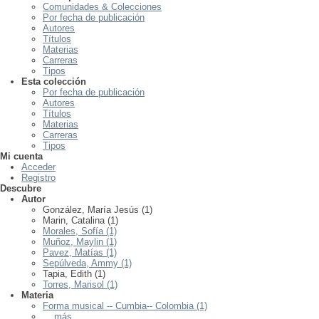
Comunidades & Colecciones
Por fecha de publicación
Autores
Títulos
Materias
Carreras
Tipos
Esta colección
Por fecha de publicación
Autores
Títulos
Materias
Carreras
Tipos
Mi cuenta
Acceder
Registro
Descubre
Autor
González, María Jesús (1)
Marin, Catalina (1)
Morales, Sofía (1)
Muñoz, Maylin (1)
Pavez, Matías (1)
Sepúlveda, Ammy (1)
Tapia, Edith (1)
Torres, Marisol (1)
Materia
Forma musical -- Cumbia-- Colombia (1)
... más