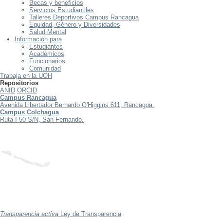
Becas y beneficios
Servicios Estudiantiles
Talleres Deportivos Campus Rancagua
Equidad, Género y Diversidades
Salud Mental
Información para
Estudiantes
Académicos
Funcionarios
Comunidad
Trabaja en la UOH
Repositorios
ANID
ORCID
Campus Rancagua
Avenida Libertador Bernardo O'Higgins 611, Rancagua.
Campus Colchagua
Ruta I-50 S/N, San Fernando.
Transparencia activa
Ley de Transparencia