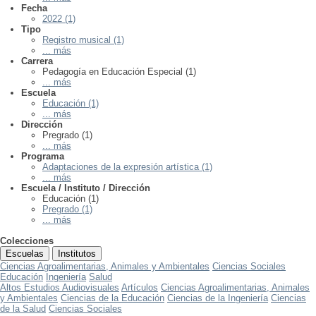
Fecha
2022 (1)
Tipo
Registro musical (1)
... más
Carrera
Pedagogía en Educación Especial (1)
... más
Escuela
Educación (1)
... más
Dirección
Pregrado (1)
... más
Programa
Adaptaciones de la expresión artística (1)
... más
Escuela / Instituto / Dirección
Educación (1)
Pregrado (1)
... más
Colecciones
Escuelas
Institutos
Ciencias Agroalimentarias, Animales y Ambientales
Ciencias Sociales
Educación
Ingeniería
Salud
Altos Estudios Audiovisuales
Artículos
Ciencias Agroalimentarias, Animales
y Ambientales
Ciencias de la Educación
Ciencias de la Ingeniería
Ciencias
de la Salud
Ciencias Sociales