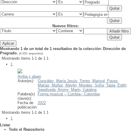
Nuevos filtros:
Mostrando 1 de un total de 1 resultados de la colección: Dirección de
Pregrado.
(0.001 segundos)
Mostrando ítems 1-1 de 1
1
1
Arriba y abajo
Autor(es):
González, María Jesús;
Torres, Marisol;
Pavez,
Matías;
Muñoz, Maylin;
Morales, Sofía;
Tapia, Edith;
Sepúlveda, Ammy;
Marin, Catalina
Palabra(s)
Forma musical -- Cumbia-- Colombia
clave(s):
Fecha de
2022
publicación:
Mostrando ítems 1-1 de 1
1
1
Listar
Todo el Repositorio