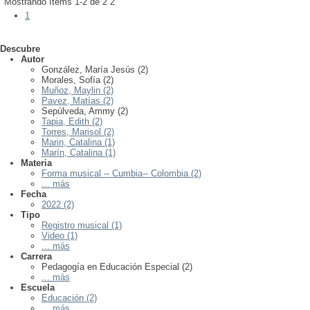
Mostrando ítems 1-2 de 2
2
1
Descubre
Autor
González, María Jesús (2)
Morales, Sofía (2)
Muñoz, Maylin (2)
Pavez, Matías (2)
Sepúlveda, Ammy (2)
Tapia, Edith (2)
Torres, Marisol (2)
Marin, Catalina (1)
Marín, Catalina (1)
Materia
Forma musical -- Cumbia-- Colombia (2)
... más
Fecha
2022 (2)
Tipo
Registro musical (1)
Video (1)
... más
Carrera
Pedagogía en Educación Especial (2)
... más
Escuela
Educación (2)
... más