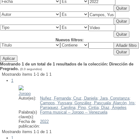
Nuevos filtros:
Mostrando 1 de un total de 1 resultados de la colección: Dirección de
Pregrado.
(0.0 segundos)
Mostrando ítems 1-1 de 1
1
1
Joropo
Autor(es):
Nuñez, Fernanda;
Cruz, Daniela;
Jara, Constanza;
Campos, Yussara;
González, Pascuala;
Alarcón, Iris;
Parraguez, Carolina;
Pino, Cintia;
Díaz, Ángeles
Palabra(s)
Forma musical -- Joropo -- Venezuela
clave(s):
Fecha de
2022
publicación:
Mostrando ítems 1-1 de 1
1
1