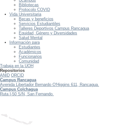
Ucampus
Bibliotecas
Protocolo COVID
Vida Universitaria
Becas y beneficios
Servicios Estudiantiles
Talleres Deportivos Campus Rancagua
Equidad, Género y Diversidades
Salud Mental
Información para
Estudiantes
Académicos
Funcionarios
Comunidad
Trabaja en la UOH
Repositorios
ANID
ORCID
Campus Rancagua
Avenida Libertador Bernardo O'Higgins 611, Rancagua.
Campus Colchagua
Ruta I-50 S/N, San Fernando.