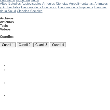
Altos Estudios Audiovisuales
Artículos
Ciencias Agroalimentarias, Animales
y Ambientales
Ciencias de la Educación
Ciencias de la Ingeniería
Ciencias
de la Salud
Ciencias Sociales
Archivos
Artículos
Tesis
Videos
Cuartiles
Cuartil 1
Cuartil 2
Cuartil 3
Cuartil 4