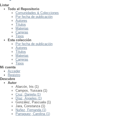
Listar
Todo el Repositorio
Comunidades & Colecciones
Por fecha de publicación
Autores
Títulos
Materias
Carreras
Tipos
Esta colección
Por fecha de publicación
Autores
Títulos
Materias
Carreras
Tipos
Mi cuenta
Acceder
Registro
Descubre
Autor
Alarcón, Iris (1)
Campos, Yussara (1)
Cruz, Daniela (1)
Díaz, Ángeles (1)
González, Pascuala (1)
Jara, Constanza (1)
Nuñez, Fernanda (1)
Parraguez, Carolina (1)