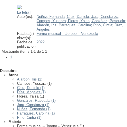
La letra I
Autor(es):
Nuñez, Fernanda;
Cruz, Daniela;
Jara, Constanza;
Campos, Yussara;
Flores, Yaisa;
González, Pascuala;
Alarcón, Iris;
Parraguez, Carolina;
Pino, Cintia;
Díaz,
Ángeles
Palabra(s)
Forma musical -- Joropo -- Venezuela
clave(s):
Fecha de
2022
publicación:
Mostrando ítems 1-1 de 1
1
1
Descubre
Autor
Alarcón, Iris (1)
Campos, Yussara (1)
Cruz, Daniela (1)
Díaz, Ángeles (1)
Flores, Yaisa (1)
González, Pascuala (1)
Jara, Constanza (1)
Nuñez, Fernanda (1)
Parraguez, Carolina (1)
Pino, Cintia (1)
Materia
Forma musical -- Joropo -- Venezuela (1)