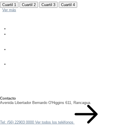
Cuartil 1
Cuartil 2
Cuartil 3
Cuartil 4
Ver más
Contacto
Avenida Libertador Bernardo O'Higgins 611, Rancagua.
Tel: (56) 22903 0000
Ver todos los teléfonos