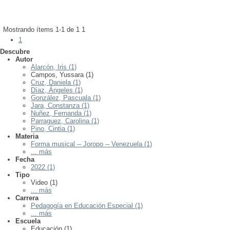
Mostrando ítems 1-1 de 1
1
1
Descubre
Autor
Alarcón, Iris (1)
Campos, Yussara (1)
Cruz, Daniela (1)
Díaz, Ángeles (1)
González, Pascuala (1)
Jara, Constanza (1)
Nuñez, Fernanda (1)
Parraguez, Carolina (1)
Pino, Cintia (1)
Materia
Forma musical -- Joropo -- Venezuela (1)
... más
Fecha
2022 (1)
Tipo
Video (1)
... más
Carrera
Pedagogía en Educación Especial (1)
... más
Escuela
Educación (1)