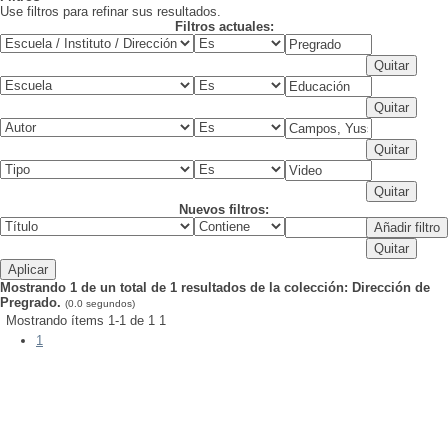
Use filtros para refinar sus resultados.
Filtros actuales:
Nuevos filtros:
Mostrando 1 de un total de 1 resultados de la colección: Dirección de
Pregrado.
(0.0 segundos)
Mostrando ítems 1-1 de 1
1
1
publicación:
Fecha de
2022
clave(s):
Palabra(s)
Forma musical -- Joropo -- Venezuela
Parraguez, Carolina;
Pino, Cintia;
Díaz, Ángeles
Campos, Yussara;
González, Pascuala;
Alarcón, Iris;
Autor(es):
Nuñez, Fernanda;
Cruz, Daniela;
Jara, Constanza;
Joropo