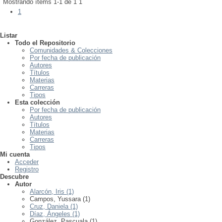
Mostrando ítems 1-1 de 1
1
1
Listar
Todo el Repositorio
Comunidades & Colecciones
Por fecha de publicación
Autores
Títulos
Materias
Carreras
Tipos
Esta colección
Por fecha de publicación
Autores
Títulos
Materias
Carreras
Tipos
Mi cuenta
Acceder
Registro
Descubre
Autor
Alarcón, Iris (1)
Campos, Yussara (1)
Cruz, Daniela (1)
Díaz, Ángeles (1)
González, Pascuala (1)