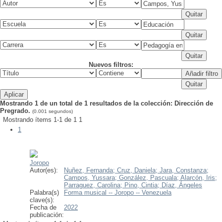
Nuevos filtros:
Mostrando 1 de un total de 1 resultados de la colección: Dirección de
Pregrado.
(0.001 segundos)
Mostrando ítems 1-1 de 1
1
1
Joropo
Autor(es):
Nuñez, Fernanda;
Cruz, Daniela;
Jara, Constanza;
Campos, Yussara;
González, Pascuala;
Alarcón, Iris;
Parraguez, Carolina;
Pino, Cintia;
Díaz, Ángeles
Palabra(s)
Forma musical -- Joropo -- Venezuela
clave(s):
Fecha de
2022
publicación: