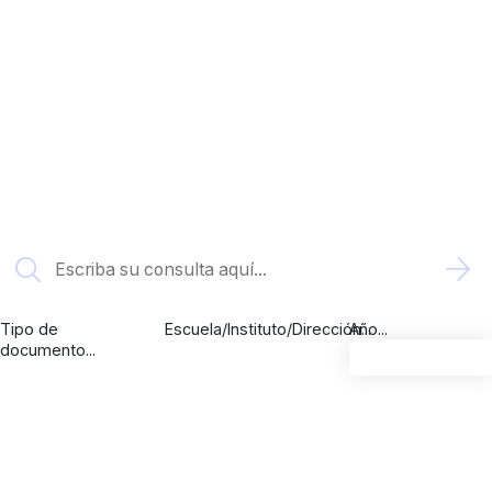
UOH
Bibliotecas Universidad de
O'Higgins
Tipo de
Escuela/Instituto/Dirección...
Año...
documento...