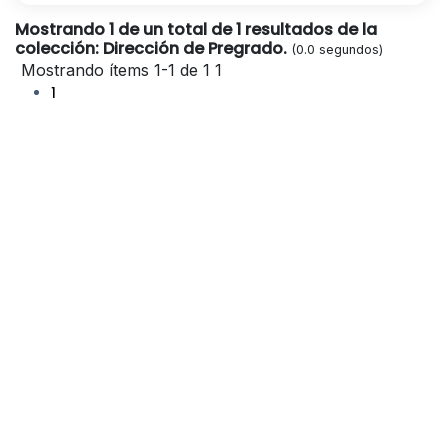
Mostrando 1 de un total de 1 resultados de la
colección: Dirección de Pregrado.
(0.0 segundos)
Mostrando ítems 1-1 de 1
1
1
publicación:
2022
Fecha de
Venezuela
clave(s):
Forma musical -- Joropo --
Palabra(s)
Ángeles
Parraguez, Carolina;
Pino, Cintia;
Díaz,
González, Pascuala;
Alarcón, Iris;
Constanza;
Campos, Yussara;
Nuñez, Fernanda;
Cruz, Daniela;
Jara,
Autor(es):
Joropo