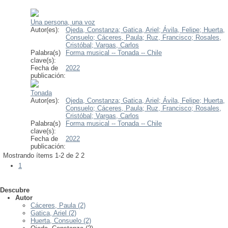
Una persona, una voz
Autor(es):
Ojeda, Constanza;
Gatica, Ariel;
Ávila, Felipe;
Huerta,
Consuelo;
Cáceres, Paula;
Ruz, Francisco;
Rosales,
Cristóbal;
Vargas, Carlos
Palabra(s)
Forma musical -- Tonada -- Chile
clave(s):
Fecha de
2022
publicación:
Tonada
Autor(es):
Ojeda, Constanza;
Gatica, Ariel;
Ávila, Felipe;
Huerta,
Consuelo;
Cáceres, Paula;
Ruz, Francisco;
Rosales,
Cristóbal;
Vargas, Carlos
Palabra(s)
Forma musical -- Tonada -- Chile
clave(s):
Fecha de
2022
publicación:
Mostrando ítems 1-2 de 2
2
1
Descubre
Autor
Cáceres, Paula (2)
Gatica, Ariel (2)
Huerta, Consuelo (2)