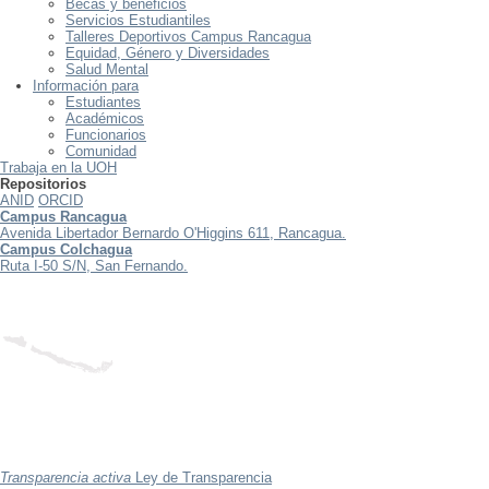
Becas y beneficios
Servicios Estudiantiles
Talleres Deportivos Campus Rancagua
Equidad, Género y Diversidades
Salud Mental
Información para
Estudiantes
Académicos
Funcionarios
Comunidad
Trabaja en la UOH
Repositorios
ANID
ORCID
Campus Rancagua
Avenida Libertador Bernardo O'Higgins 611, Rancagua.
Campus Colchagua
Ruta I-50 S/N, San Fernando.
Transparencia activa
Ley de Transparencia