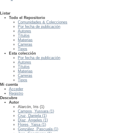
Listar
Todo el Repositorio
Comunidades & Colecciones
Por fecha de publicación
Autores
Títulos
Materias
Carreras
Tipos
Esta colección
Por fecha de publicación
Autores
Títulos
Materias
Carreras
Tipos
Mi cuenta
Acceder
Registro
Descubre
Autor
Alarcón, Iris (1)
Campos, Yussara (1)
Cruz, Daniela (1)
Díaz, Ángeles (1)
Flores, Yaisa (1)
González, Pascuala (1)