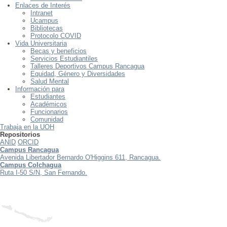
Enlaces de Interés
Intranet
Ucampus
Bibliotecas
Protocolo COVID
Vida Universitaria
Becas y beneficios
Servicios Estudiantiles
Talleres Deportivos Campus Rancagua
Equidad, Género y Diversidades
Salud Mental
Información para
Estudiantes
Académicos
Funcionarios
Comunidad
Trabaja en la UOH
Repositorios
ANID
ORCID
Campus Rancagua
Avenida Libertador Bernardo O'Higgins 611, Rancagua.
Campus Colchagua
Ruta I-50 S/N, San Fernando.