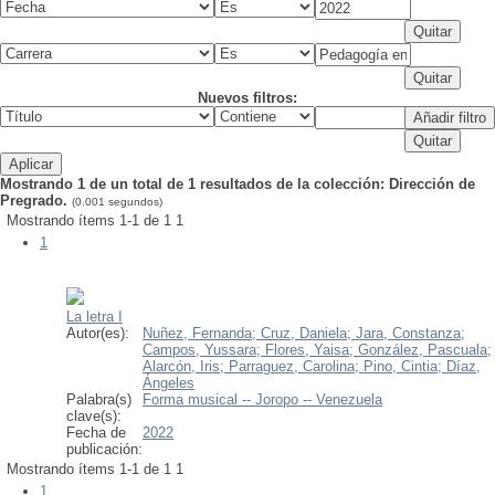
Nuevos filtros:
Mostrando 1 de un total de 1 resultados de la colección: Dirección de
Pregrado.
(0.001 segundos)
Mostrando ítems 1-1 de 1
1
1
La letra I
Autor(es):
Nuñez, Fernanda;
Cruz, Daniela;
Jara, Constanza;
Campos, Yussara;
Flores, Yaisa;
González, Pascuala;
Alarcón, Iris;
Parraguez, Carolina;
Pino, Cintia;
Díaz,
Ángeles
Palabra(s)
Forma musical -- Joropo -- Venezuela
clave(s):
Fecha de
2022
publicación:
Mostrando ítems 1-1 de 1
1
1