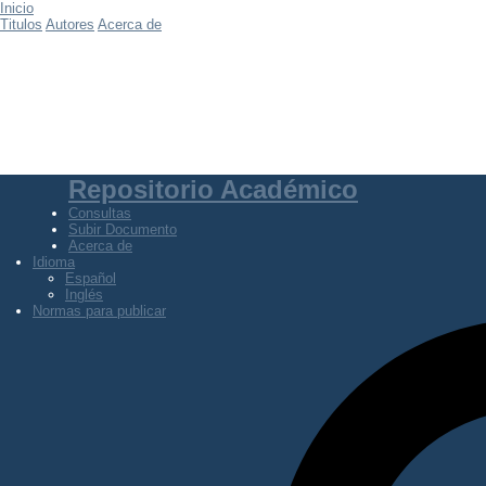
Inicio
Titulos
Autores
Acerca de
Repositorio Académico
Consultas
Subir Documento
Acerca de
Idioma
Español
Inglés
Normas para publicar