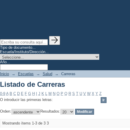
Tipo de documento...
Escuela/Instituto/Dirección...
Año...
Inicio
→
Escuelas
→
Salud
→
Carreras
Listado de Carreras
0-9
A
B
C
D
E
F
G
H
I
J
K
L
M
N
O
P
Q
R
S
T
U
V
W
X
Y
Z
O introducir las primeras letras:
Orden:
Resultados:
Mostrando ítems 1-3 de 3
3