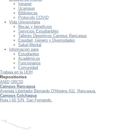
Intranet
Ucampus
Bibliotecas
Protocolo COVID
Vida Universitaria
Becas y beneficios
Servicios Estudiantiles
Talleres Deportivos Campus Rancagua
Equidad, Género y Diversidades
Salud Mental
Información para
Estudiantes
Académicos
Funcionarios
Comunidad
Trabaja en la UOH
Repositorios
ANID
ORCID
Campus Rancagua
Avenida Libertador Bernardo O'Higgins 611, Rancagua.
Campus Colchagua
Ruta I-50 S/N, San Fernando.