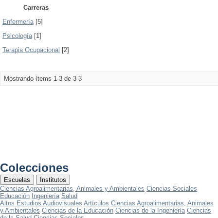
Carreras
Enfermería
[5]
Psicología
[1]
Terapia Ocupacional
[2]
Mostrando ítems 1-3 de 3
3
Colecciones
Escuelas
Institutos
Ciencias Agroalimentarias, Animales y Ambientales
Ciencias Sociales
Educación
Ingeniería
Salud
Altos Estudios Audiovisuales
Artículos
Ciencias Agroalimentarias, Animales
y Ambientales
Ciencias de la Educación
Ciencias de la Ingeniería
Ciencias
de la Salud
Ciencias Sociales