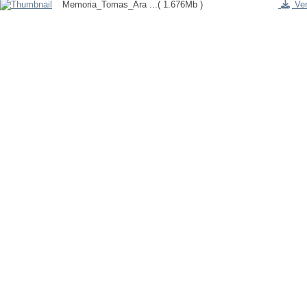
Memoria_Tomas_Ara ...
( 1.676Mb )
Ver