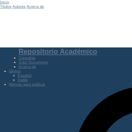
Inicio
Titulos
Autores
Acerca de
Repositorio Académico
Consultas
Subir Documento
Acerca de
Idioma
Español
Inglés
Normas para publicar