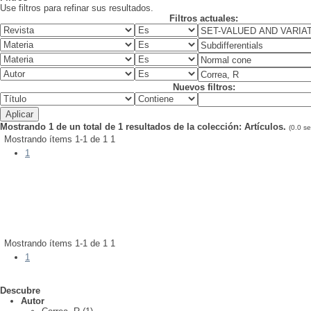
Use filtros para refinar sus resultados.
Filtros actuales:
Nuevos filtros:
Mostrando 1 de un total de 1 resultados de la colección: Artículos.
(0.0 s
Mostrando ítems 1-1 de 1
1
1
Fecha de publicación:
2021
Palabra(s) clave(s):
Normal cone
;
Supremum of convex function
Autor(es):
Correa, R;
Hantoute, A;
López, MA
Alternative Representations of the Normal Cone to the Domain of 
Mostrando ítems 1-1 de 1
1
1
Descubre
Autor