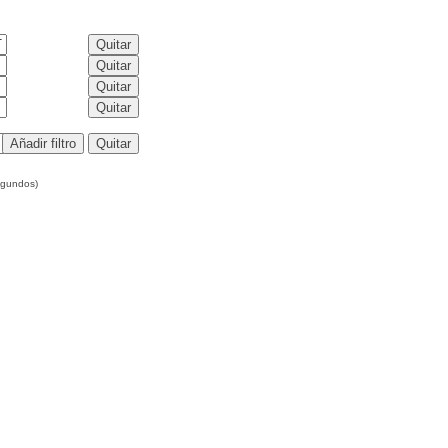
egundos)
s
;
Subdifferentials
;
Convex optimization
;
Optimality conditions
Supremum Functions and Subdifferential Calculus