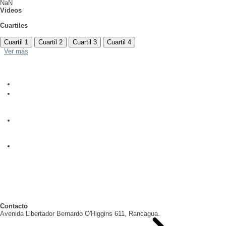
NaN
Videos
Cuartiles
Cuartil 1
Cuartil 2
Cuartil 3
Cuartil 4
Ver más
Contacto
Avenida Libertador Bernardo O'Higgins 611, Rancagua.