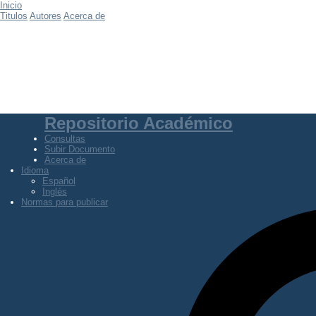
Inicio
Titulos
Autores
Acerca de
Repositorio Académico
Consultas
Subir Documento
Acerca de
Idioma
Español
Inglés
Normas para publicar