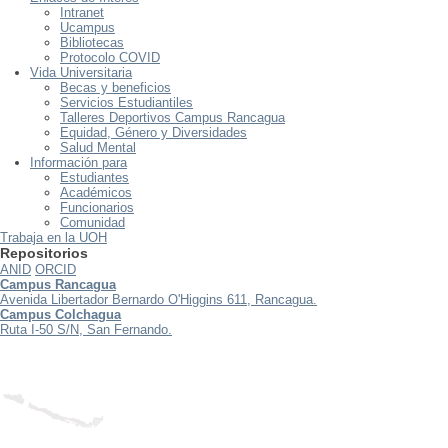
Intranet
Ucampus
Bibliotecas
Protocolo COVID
Vida Universitaria
Becas y beneficios
Servicios Estudiantiles
Talleres Deportivos Campus Rancagua
Equidad, Género y Diversidades
Salud Mental
Información para
Estudiantes
Académicos
Funcionarios
Comunidad
Trabaja en la UOH
Repositorios
ANID
ORCID
Campus Rancagua
Avenida Libertador Bernardo O'Higgins 611, Rancagua.
Campus Colchagua
Ruta I-50 S/N, San Fernando.