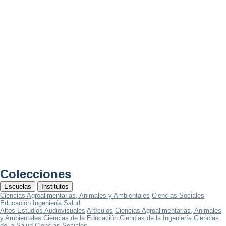
Colecciones
Escuelas
Institutos
Ciencias Agroalimentarias, Animales y Ambientales
Ciencias Sociales
Educación
Ingeniería
Salud
Altos Estudios Audiovisuales
Artículos
Ciencias Agroalimentarias, Animales
y Ambientales
Ciencias de la Educación
Ciencias de la Ingeniería
Ciencias
de la Salud
Ciencias Sociales