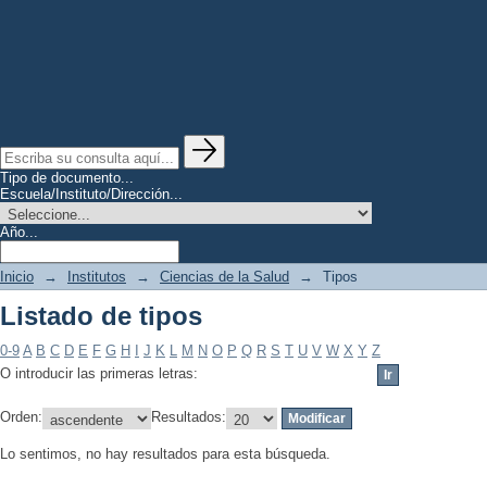
Tipo de documento...
Escuela/Instituto/Dirección...
Año...
Inicio
→
Institutos
→
Ciencias de la Salud
→
Tipos
Listado de tipos
0-9
A
B
C
D
E
F
G
H
I
J
K
L
M
N
O
P
Q
R
S
T
U
V
W
X
Y
Z
O introducir las primeras letras:
Orden:
Resultados:
Lo sentimos, no hay resultados para esta búsqueda.