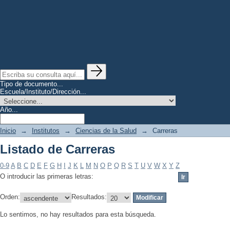
Tipo de documento...
Escuela/Instituto/Dirección...
Año...
Inicio
→
Institutos
→
Ciencias de la Salud
→
Carreras
Listado de Carreras
0-9
A
B
C
D
E
F
G
H
I
J
K
L
M
N
O
P
Q
R
S
T
U
V
W
X
Y
Z
O introducir las primeras letras:
Orden:
Resultados:
Lo sentimos, no hay resultados para esta búsqueda.