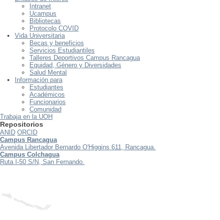
Intranet
Ucampus
Bibliotecas
Protocolo COVID
Vida Universitaria
Becas y beneficios
Servicios Estudiantiles
Talleres Deportivos Campus Rancagua
Equidad, Género y Diversidades
Salud Mental
Información para
Estudiantes
Académicos
Funcionarios
Comunidad
Trabaja en la UOH
Repositorios
ANID
ORCID
Campus Rancagua
Avenida Libertador Bernardo O'Higgins 611, Rancagua.
Campus Colchagua
Ruta I-50 S/N, San Fernando.