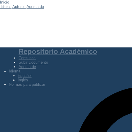
Inicio
Titulos
Autores
Acerca de
Repositorio Académico
Consultas
Subir Documento
Acerca de
Idioma
Español
Inglés
Normas para publicar