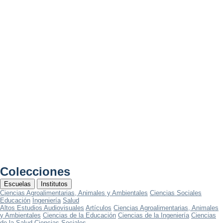
Colecciones
Escuelas
Institutos
Ciencias Agroalimentarias, Animales y Ambientales
Ciencias Sociales
Educación
Ingeniería
Salud
Altos Estudios Audiovisuales
Artículos
Ciencias Agroalimentarias, Animales
y Ambientales
Ciencias de la Educación
Ciencias de la Ingeniería
Ciencias
de la Salud
Ciencias Sociales