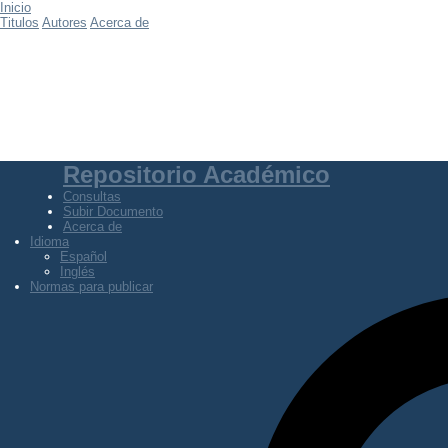
Inicio
Titulos
Autores
Acerca de
Repositorio Académico
Consultas
Subir Documento
Acerca de
Idioma
Español
Inglés
Normas para publicar