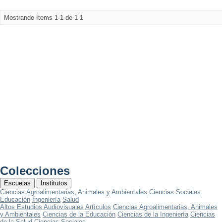
Mostrando ítems 1-1 de 1
1
Colecciones
Escuelas
Institutos
Ciencias Agroalimentarias, Animales y Ambientales
Ciencias Sociales
Educación
Ingeniería
Salud
Altos Estudios Audiovisuales
Artículos
Ciencias Agroalimentarias, Animales
y Ambientales
Ciencias de la Educación
Ciencias de la Ingeniería
Ciencias
de la Salud
Ciencias Sociales