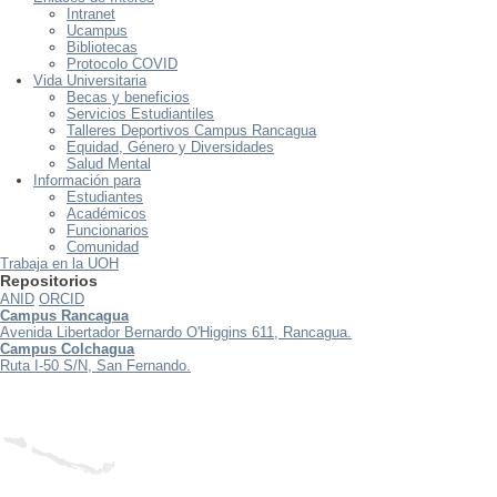
Intranet
Ucampus
Bibliotecas
Protocolo COVID
Vida Universitaria
Becas y beneficios
Servicios Estudiantiles
Talleres Deportivos Campus Rancagua
Equidad, Género y Diversidades
Salud Mental
Información para
Estudiantes
Académicos
Funcionarios
Comunidad
Trabaja en la UOH
Repositorios
ANID
ORCID
Campus Rancagua
Avenida Libertador Bernardo O'Higgins 611, Rancagua.
Campus Colchagua
Ruta I-50 S/N, San Fernando.