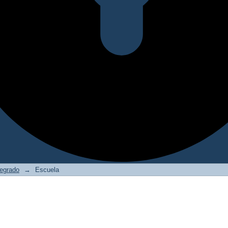
regrado
→
Escuela