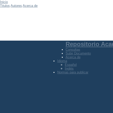
Inicio
Titulos
Autores
Acerca de
Repositorio Ac
Consultas
Subir Documento
Acerca de
Idioma
Español
Inglés
Normas para publicar