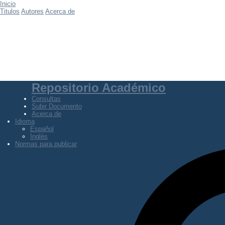
Inicio
Titulos
Autores
Acerca de
Repositorio Académico
Consultas
Subir Documento
Acerca de
Idioma
Español
Inglés
Normas para publicar