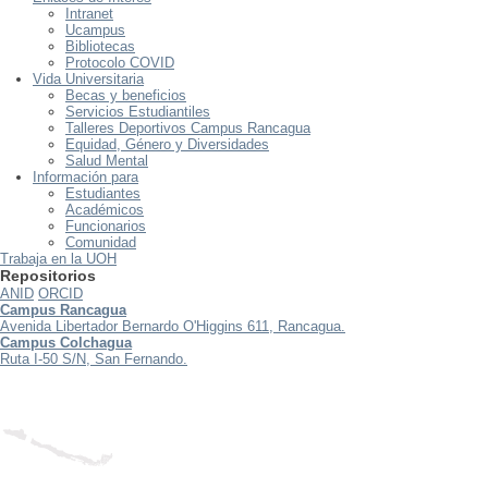
Intranet
Ucampus
Bibliotecas
Protocolo COVID
Vida Universitaria
Becas y beneficios
Servicios Estudiantiles
Talleres Deportivos Campus Rancagua
Equidad, Género y Diversidades
Salud Mental
Información para
Estudiantes
Académicos
Funcionarios
Comunidad
Trabaja en la UOH
Repositorios
ANID
ORCID
Campus Rancagua
Avenida Libertador Bernardo O'Higgins 611, Rancagua.
Campus Colchagua
Ruta I-50 S/N, San Fernando.