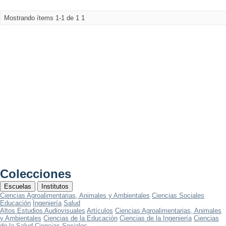
Mostrando ítems 1-1 de 1
1
Colecciones
Escuelas
Institutos
Ciencias Agroalimentarias, Animales y Ambientales
Ciencias Sociales
Educación
Ingeniería
Salud
Altos Estudios Audiovisuales
Artículos
Ciencias Agroalimentarias, Animales
y Ambientales
Ciencias de la Educación
Ciencias de la Ingeniería
Ciencias
de la Salud
Ciencias Sociales