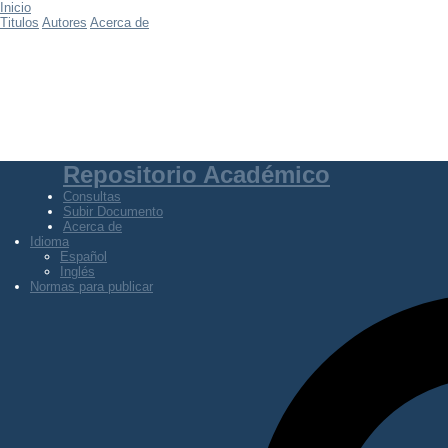
Inicio
Titulos
Autores
Acerca de
Repositorio Académico
Consultas
Subir Documento
Acerca de
Idioma
Español
Inglés
Normas para publicar