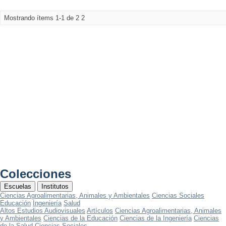
Mostrando ítems 1-1 de 2
2
Colecciones
Escuelas
Institutos
Ciencias Agroalimentarias, Animales y Ambientales
Ciencias Sociales
Educación
Ingeniería
Salud
Altos Estudios Audiovisuales
Artículos
Ciencias Agroalimentarias, Animales
y Ambientales
Ciencias de la Educación
Ciencias de la Ingeniería
Ciencias
de la Salud
Ciencias Sociales