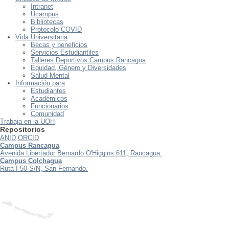
Intranet
Ucampus
Bibliotecas
Protocolo COVID
Vida Universitaria
Becas y beneficios
Servicios Estudiantiles
Talleres Deportivos Campus Rancagua
Equidad, Género y Diversidades
Salud Mental
Información para
Estudiantes
Académicos
Funcionarios
Comunidad
Trabaja en la UOH
Repositorios
ANID
ORCID
Campus Rancagua
Avenida Libertador Bernardo O'Higgins 611, Rancagua.
Campus Colchagua
Ruta I-50 S/N, San Fernando.