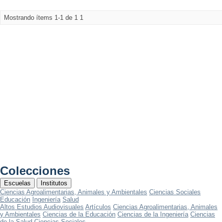
Mostrando ítems 1-1 de 1
1
Colecciones
Escuelas
Institutos
Ciencias Agroalimentarias, Animales y Ambientales
Ciencias Sociales
Educación
Ingeniería
Salud
Altos Estudios Audiovisuales
Artículos
Ciencias Agroalimentarias, Animales
y Ambientales
Ciencias de la Educación
Ciencias de la Ingeniería
Ciencias
de la Salud
Ciencias Sociales