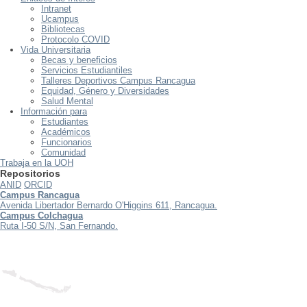
Intranet
Ucampus
Bibliotecas
Protocolo COVID
Vida Universitaria
Becas y beneficios
Servicios Estudiantiles
Talleres Deportivos Campus Rancagua
Equidad, Género y Diversidades
Salud Mental
Información para
Estudiantes
Académicos
Funcionarios
Comunidad
Trabaja en la UOH
Repositorios
ANID
ORCID
Campus Rancagua
Avenida Libertador Bernardo O'Higgins 611, Rancagua.
Campus Colchagua
Ruta I-50 S/N, San Fernando.