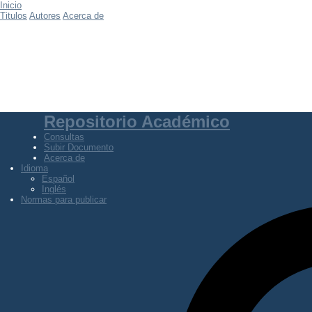
Inicio
Titulos
Autores
Acerca de
Repositorio Académico
Consultas
Subir Documento
Acerca de
Idioma
Español
Inglés
Normas para publicar