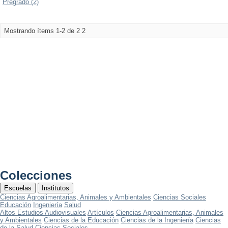
Pregrado (2)
Mostrando ítems 1-2 de 2
2
Colecciones
Escuelas
Institutos
Ciencias Agroalimentarias, Animales y Ambientales
Ciencias Sociales
Educación
Ingeniería
Salud
Altos Estudios Audiovisuales
Artículos
Ciencias Agroalimentarias, Animales
y Ambientales
Ciencias de la Educación
Ciencias de la Ingeniería
Ciencias
de la Salud
Ciencias Sociales