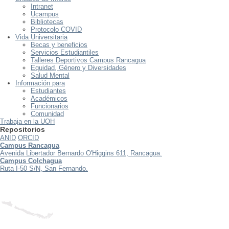
Intranet
Ucampus
Bibliotecas
Protocolo COVID
Vida Universitaria
Becas y beneficios
Servicios Estudiantiles
Talleres Deportivos Campus Rancagua
Equidad, Género y Diversidades
Salud Mental
Información para
Estudiantes
Académicos
Funcionarios
Comunidad
Trabaja en la UOH
Repositorios
ANID
ORCID
Campus Rancagua
Avenida Libertador Bernardo O'Higgins 611, Rancagua.
Campus Colchagua
Ruta I-50 S/N, San Fernando.