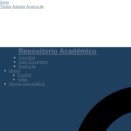
Inicio
Titulos
Autores
Acerca de
Repositorio Académico
Consultas
Subir Documento
Acerca de
Idioma
Español
Inglés
Normas para publicar