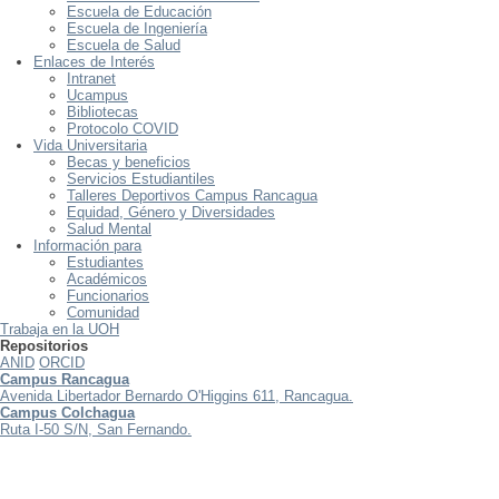
Escuela de Educación
Escuela de Ingeniería
Escuela de Salud
Enlaces de Interés
Intranet
Ucampus
Bibliotecas
Protocolo COVID
Vida Universitaria
Becas y beneficios
Servicios Estudiantiles
Talleres Deportivos Campus Rancagua
Equidad, Género y Diversidades
Salud Mental
Información para
Estudiantes
Académicos
Funcionarios
Comunidad
Trabaja en la UOH
Repositorios
ANID
ORCID
Campus Rancagua
Avenida Libertador Bernardo O'Higgins 611, Rancagua.
Campus Colchagua
Ruta I-50 S/N, San Fernando.