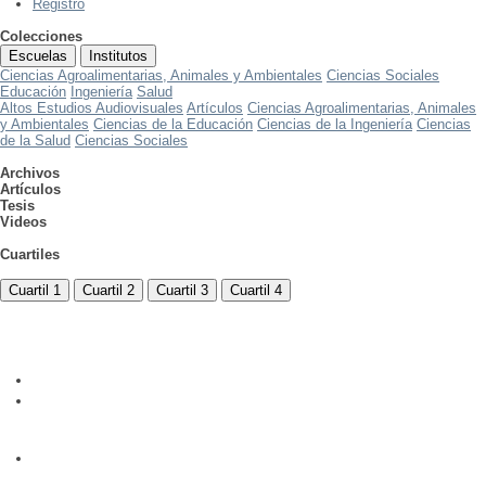
Registro
Colecciones
Escuelas
Institutos
Ciencias Agroalimentarias, Animales y Ambientales
Ciencias Sociales
Educación
Ingeniería
Salud
Altos Estudios Audiovisuales
Artículos
Ciencias Agroalimentarias, Animales
y Ambientales
Ciencias de la Educación
Ciencias de la Ingeniería
Ciencias
de la Salud
Ciencias Sociales
Archivos
Artículos
Tesis
Videos
Cuartiles
Cuartil 1
Cuartil 2
Cuartil 3
Cuartil 4