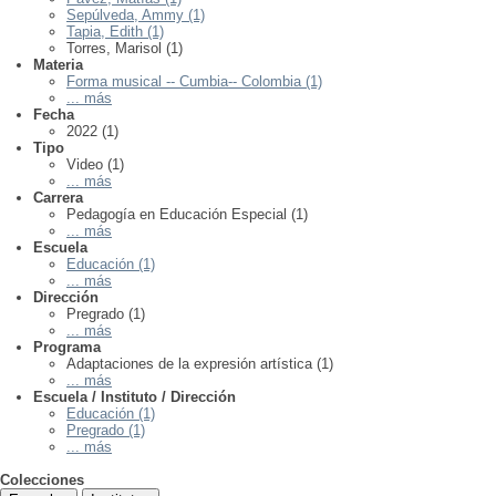
Sepúlveda, Ammy (1)
Tapia, Edith (1)
Torres, Marisol (1)
Materia
Forma musical -- Cumbia-- Colombia (1)
... más
Fecha
2022 (1)
Tipo
Video (1)
... más
Carrera
Pedagogía en Educación Especial (1)
... más
Escuela
Educación (1)
... más
Dirección
Pregrado (1)
... más
Programa
Adaptaciones de la expresión artística (1)
... más
Escuela / Instituto / Dirección
Educación (1)
Pregrado (1)
... más
Colecciones