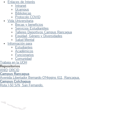
Enlaces de Interés
Intranet
Ucampus
Bibliotecas
Protocolo COVID
Vida Universitaria
Becas y beneficios
Servicios Estudiantiles
Talleres Deportivos Campus Rancagua
Equidad, Género y Diversidades
Salud Mental
Información para
Estudiantes
Académicos
Funcionarios
Comunidad
Trabaja en la UOH
Repositorios
ANID
ORCID
Campus Rancagua
Avenida Libertador Bernardo O'Higgins 611, Rancagua.
Campus Colchagua
Ruta I-50 S/N, San Fernando.