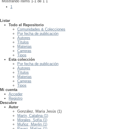
Mostrando ítems 1-1 de 1
1
1
Listar
Todo el Repositorio
Comunidades & Colecciones
Por fecha de publicación
Autores
Títulos
Materias
Carreras
Tipos
Esta colección
Por fecha de publicación
Autores
Títulos
Materias
Carreras
Tipos
Mi cuenta
Acceder
Registro
Descubre
Autor
González, María Jesús (1)
Marín, Catalina (1)
Morales, Sofía (1)
Muñoz, Maylin (1)
Pavez, Matías (1)