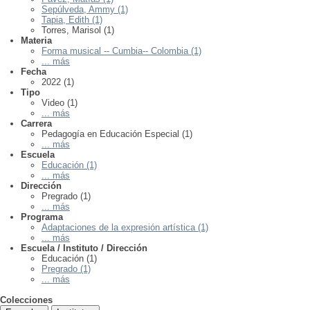
Sepúlveda, Ammy (1)
Tapia, Edith (1)
Torres, Marisol (1)
Materia
Forma musical -- Cumbia-- Colombia (1)
... más
Fecha
2022 (1)
Tipo
Video (1)
... más
Carrera
Pedagogía en Educación Especial (1)
... más
Escuela
Educación (1)
... más
Dirección
Pregrado (1)
... más
Programa
Adaptaciones de la expresión artística (1)
... más
Escuela / Instituto / Dirección
Educación (1)
Pregrado (1)
... más
Colecciones