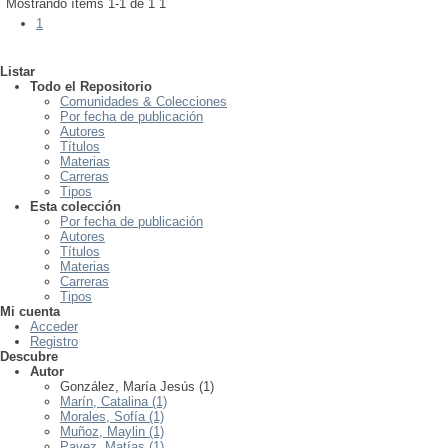
Mostrando ítems 1-1 de 1
1
1
Listar
Todo el Repositorio
Comunidades & Colecciones
Por fecha de publicación
Autores
Títulos
Materias
Carreras
Tipos
Esta colección
Por fecha de publicación
Autores
Títulos
Materias
Carreras
Tipos
Mi cuenta
Acceder
Registro
Descubre
Autor
González, María Jesús (1)
Marín, Catalina (1)
Morales, Sofía (1)
Muñoz, Maylin (1)
Pavez, Matías (1)