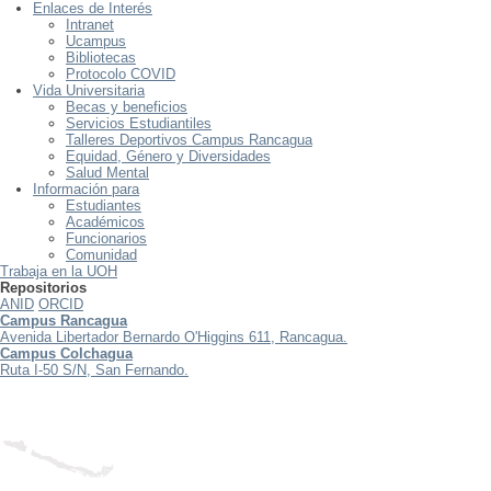
Enlaces de Interés
Intranet
Ucampus
Bibliotecas
Protocolo COVID
Vida Universitaria
Becas y beneficios
Servicios Estudiantiles
Talleres Deportivos Campus Rancagua
Equidad, Género y Diversidades
Salud Mental
Información para
Estudiantes
Académicos
Funcionarios
Comunidad
Trabaja en la UOH
Repositorios
ANID
ORCID
Campus Rancagua
Avenida Libertador Bernardo O'Higgins 611, Rancagua.
Campus Colchagua
Ruta I-50 S/N, San Fernando.