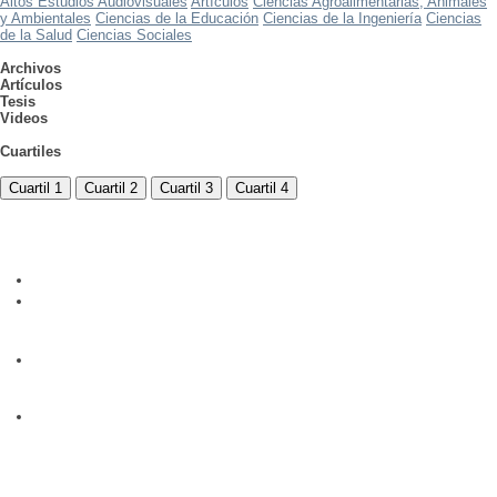
Altos Estudios Audiovisuales
Artículos
Ciencias Agroalimentarias, Animales
y Ambientales
Ciencias de la Educación
Ciencias de la Ingeniería
Ciencias
de la Salud
Ciencias Sociales
Archivos
Artículos
Tesis
Videos
Cuartiles
Cuartil 1
Cuartil 2
Cuartil 3
Cuartil 4