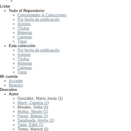
Listar
Todo el Repositorio
Comunidades & Colecciones
Por fecha de publicación
Autores
Títulos
Materias
Carreras
Tipos
Esta colección
Por fecha de publicación
Autores
Títulos
Materias
Carreras
Tipos
Mi cuenta
Acceder
Registro
Descubre
Autor
González, María Jesús (1)
Marín, Catalina (1)
Morales, Sofía (1)
Muñoz, Maylin (1)
Pavez, Matías (1)
Sepúlveda, Ammy (1)
Tapia, Edith (1)
Torres, Marisol (1)