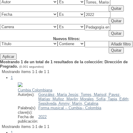
Nuevos filtros:
Mostrando 1 de un total de 1 resultados de la colección: Dirección de
Pregrado.
(0.001 segundos)
Mostrando ítems 1-1 de 1
1
1
Cumbia Colombiana
Autor(es):
González, María Jesús;
Torres, Marisol;
Pavez,
Matías;
Muñoz, Maylin;
Morales, Sofía;
Tapia, Edith;
Sepúlveda, Ammy;
Marín, Catalina
Palabra(s)
Forma musical -- Cumbia-- Colombia
clave(s):
Fecha de
2022
publicación:
Mostrando ítems 1-1 de 1
1
1