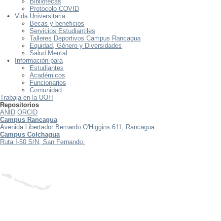
Bibliotecas
Protocolo COVID
Vida Universitaria
Becas y beneficios
Servicios Estudiantiles
Talleres Deportivos Campus Rancagua
Equidad, Género y Diversidades
Salud Mental
Información para
Estudiantes
Académicos
Funcionarios
Comunidad
Trabaja en la UOH
Repositorios
ANID
ORCID
Campus Rancagua
Avenida Libertador Bernardo O'Higgins 611, Rancagua.
Campus Colchagua
Ruta I-50 S/N, San Fernando.