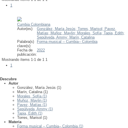
1
Cumbia Colombiana
Autor(es):
González, María Jesús;
Torres, Marisol;
Pavez,
Matías;
Muñoz, Maylin;
Morales, Sofía;
Tapia, Edith;
Sepúlveda, Ammy;
Marín, Catalina
Palabra(s)
Forma musical -- Cumbia-- Colombia
clave(s):
Fecha de
2022
publicación:
Mostrando ítems 1-1 de 1
1
1
Descubre
Autor
González, María Jesús (1)
Marín, Catalina (1)
Morales, Sofía (1)
Muñoz, Maylin (1)
Pavez, Matías (1)
Sepúlveda, Ammy (1)
Tapia, Edith (1)
Torres, Marisol (1)
Materia
Forma musical -- Cumbia-- Colombia (1)