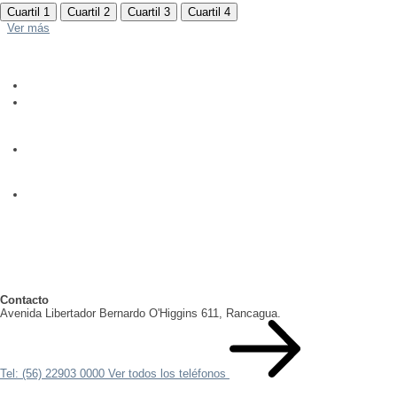
Cuartil 1
Cuartil 2
Cuartil 3
Cuartil 4
Ver más
Contacto
Avenida Libertador Bernardo O'Higgins 611, Rancagua.
Tel: (56) 22903 0000
Ver todos los teléfonos