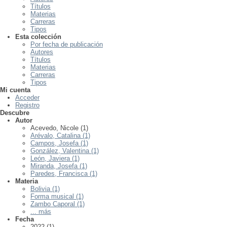
Títulos
Materias
Carreras
Tipos
Esta colección
Por fecha de publicación
Autores
Títulos
Materias
Carreras
Tipos
Mi cuenta
Acceder
Registro
Descubre
Autor
Acevedo, Nicole (1)
Arévalo, Catalina (1)
Campos, Josefa (1)
González, Valentina (1)
León, Javiera (1)
Miranda, Josefa (1)
Paredes, Francisca (1)
Materia
Bolivia (1)
Forma musical (1)
Zambo Caporal (1)
... más
Fecha
2022 (1)