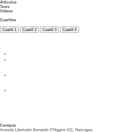
Artículos
Tesis
Videos
Cuartiles
Cuartil 1
Cuartil 2
Cuartil 3
Cuartil 4
Contacto
Avenida Libertador Bernardo O'Higgins 611, Rancagua.