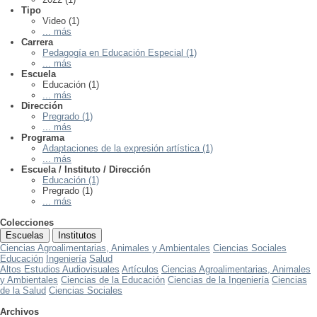
Tipo
Video (1)
... más
Carrera
Pedagogía en Educación Especial (1)
... más
Escuela
Educación (1)
... más
Dirección
Pregrado (1)
... más
Programa
Adaptaciones de la expresión artística (1)
... más
Escuela / Instituto / Dirección
Educación (1)
Pregrado (1)
... más
Colecciones
Escuelas
Institutos
Ciencias Agroalimentarias, Animales y Ambientales
Ciencias Sociales
Educación
Ingeniería
Salud
Altos Estudios Audiovisuales
Artículos
Ciencias Agroalimentarias, Animales
y Ambientales
Ciencias de la Educación
Ciencias de la Ingeniería
Ciencias
de la Salud
Ciencias Sociales
Archivos