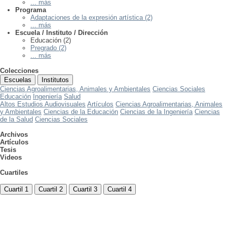
... más
Programa
Adaptaciones de la expresión artística (2)
... más
Escuela / Instituto / Dirección
Educación (2)
Pregrado (2)
... más
Colecciones
Escuelas
Institutos
Ciencias Agroalimentarias, Animales y Ambientales
Ciencias Sociales
Educación
Ingeniería
Salud
Altos Estudios Audiovisuales
Artículos
Ciencias Agroalimentarias, Animales
y Ambientales
Ciencias de la Educación
Ciencias de la Ingeniería
Ciencias
de la Salud
Ciencias Sociales
Archivos
Artículos
Tesis
Videos
Cuartiles
Cuartil 1
Cuartil 2
Cuartil 3
Cuartil 4