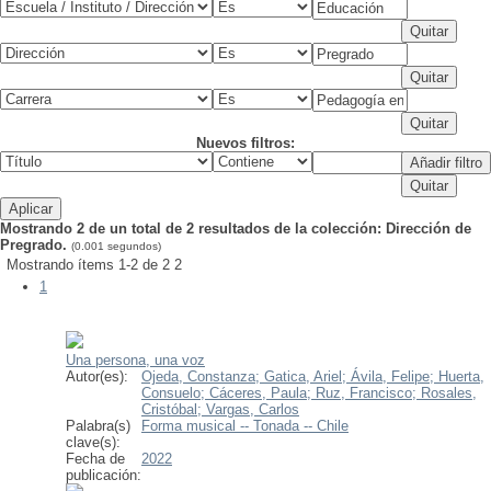
Nuevos filtros:
Mostrando 2 de un total de 2 resultados de la colección: Dirección de
Pregrado.
(0.001 segundos)
Mostrando ítems 1-2 de 2
2
1
Una persona, una voz
Autor(es):
Ojeda, Constanza;
Gatica, Ariel;
Ávila, Felipe;
Huerta,
Consuelo;
Cáceres, Paula;
Ruz, Francisco;
Rosales,
Cristóbal;
Vargas, Carlos
Palabra(s)
Forma musical -- Tonada -- Chile
clave(s):
Fecha de
2022
publicación: