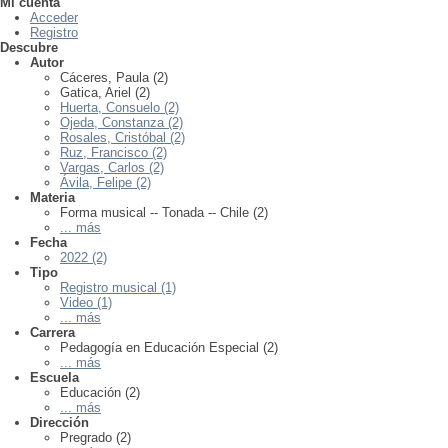
Mi cuenta
Acceder
Registro
Descubre
Autor
Cáceres, Paula (2)
Gatica, Ariel (2)
Huerta, Consuelo (2)
Ojeda, Constanza (2)
Rosales, Cristóbal (2)
Ruz, Francisco (2)
Vargas, Carlos (2)
Ávila, Felipe (2)
Materia
Forma musical -- Tonada -- Chile (2)
... más
Fecha
2022 (2)
Tipo
Registro musical (1)
Video (1)
... más
Carrera
Pedagogía en Educación Especial (2)
... más
Escuela
Educación (2)
... más
Dirección
Pregrado (2)