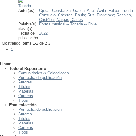
Tonada
Autor(es):
Ojeda, Constanza;
Gatica, Ariel;
Ávila, Felipe;
Huerta,
Consuelo;
Cáceres, Paula;
Ruz, Francisco;
Rosales,
Cristóbal;
Vargas, Carlos
Palabra(s)
Forma musical -- Tonada -- Chile
clave(s):
Fecha de
2022
publicación:
Mostrando ítems 1-2 de 2
2
1
Listar
Todo el Repositorio
Comunidades & Colecciones
Por fecha de publicación
Autores
Títulos
Materias
Carreras
Tipos
Esta colección
Por fecha de publicación
Autores
Títulos
Materias
Carreras
Tipos