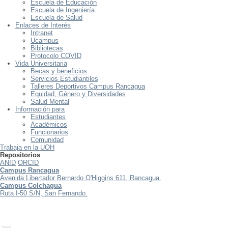
Escuela de Educación
Escuela de Ingeniería
Escuela de Salud
Enlaces de Interés
Intranet
Ucampus
Bibliotecas
Protocolo COVID
Vida Universitaria
Becas y beneficios
Servicios Estudiantiles
Talleres Deportivos Campus Rancagua
Equidad, Género y Diversidades
Salud Mental
Información para
Estudiantes
Académicos
Funcionarios
Comunidad
Trabaja en la UOH
Repositorios
ANID
ORCID
Campus Rancagua
Avenida Libertador Bernardo O'Higgins 611, Rancagua.
Campus Colchagua
Ruta I-50 S/N, San Fernando.