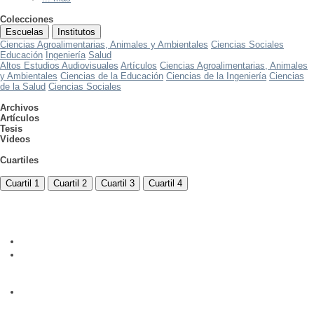
Colecciones
Escuelas
Institutos
Ciencias Agroalimentarias, Animales y Ambientales
Ciencias Sociales
Educación
Ingeniería
Salud
Altos Estudios Audiovisuales
Artículos
Ciencias Agroalimentarias, Animales
y Ambientales
Ciencias de la Educación
Ciencias de la Ingeniería
Ciencias
de la Salud
Ciencias Sociales
Archivos
Artículos
Tesis
Videos
Cuartiles
Cuartil 1
Cuartil 2
Cuartil 3
Cuartil 4