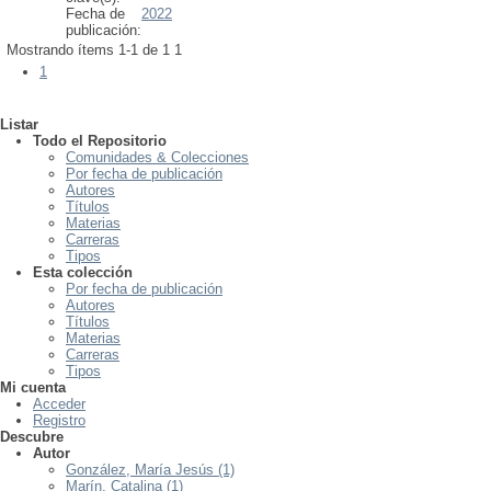
Fecha de
2022
publicación:
Mostrando ítems 1-1 de 1
1
1
Listar
Todo el Repositorio
Comunidades & Colecciones
Por fecha de publicación
Autores
Títulos
Materias
Carreras
Tipos
Esta colección
Por fecha de publicación
Autores
Títulos
Materias
Carreras
Tipos
Mi cuenta
Acceder
Registro
Descubre
Autor
González, María Jesús (1)
Marín, Catalina (1)