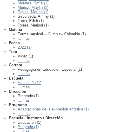
Morales, Sofía (1)
Muñoz, Maylin (1)
Pavez, Matías (1)
Sepúlveda, Ammy (1)
Tapia, Edith (1)
Torres, Marisol (1)
Materia
Forma musical -- Cumbia-- Colombia (1)
... más
Fecha
2022 (1)
Tipo
Video (1)
... más
Carrera
Pedagogía en Educación Especial (1)
... más
Escuela
Educación (1)
... más
Dirección
Pregrado (1)
... más
Programa
Adaptaciones de la expresión artística (1)
... más
Escuela / Instituto / Dirección
Educación (1)
Pregrado (1)
... más