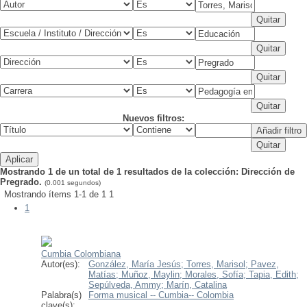
Nuevos filtros:
Mostrando 1 de un total de 1 resultados de la colección: Dirección de
Pregrado.
(0.001 segundos)
Mostrando ítems 1-1 de 1
1
1
Cumbia Colombiana
Autor(es):
González, María Jesús;
Torres, Marisol;
Pavez,
Matías;
Muñoz, Maylin;
Morales, Sofía;
Tapia, Edith;
Sepúlveda, Ammy;
Marín, Catalina
Palabra(s)
Forma musical -- Cumbia-- Colombia
clave(s):