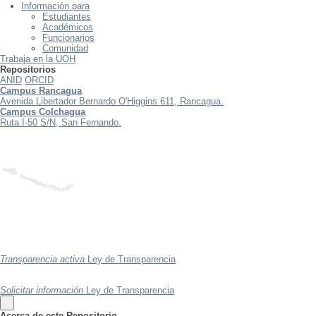
Información para
Estudiantes
Académicos
Funcionarios
Comunidad
Trabaja en la UOH
Repositorios
ANID
ORCID
Campus Rancagua
Avenida Libertador Bernardo O'Higgins 611, Rancagua.
Campus Colchagua
Ruta I-50 S/N, San Fernando.
Transparencia activa
Ley de Transparencia
Solicitar información
Ley de Transparencia
Acerca de este Repositorio