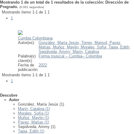
Mostrando 1 de un total de 1 resultados de la colección: Dirección de
Pregrado.
(0.001 segundos)
Mostrando ítems 1-1 de 1
1
1
Cumbia Colombiana
Autor(es):
González, María Jesús;
Torres, Marisol;
Pavez,
Matías;
Muñoz, Maylin;
Morales, Sofía;
Tapia, Edith;
Sepúlveda, Ammy;
Marín, Catalina
Palabra(s)
Forma musical -- Cumbia-- Colombia
clave(s):
Fecha de
2022
publicación:
Mostrando ítems 1-1 de 1
1
1
Descubre
Autor
González, María Jesús (1)
Marín, Catalina (1)
Morales, Sofía (1)
Muñoz, Maylin (1)
Pavez, Matías (1)
Sepúlveda, Ammy (1)
Tapia, Edith (1)