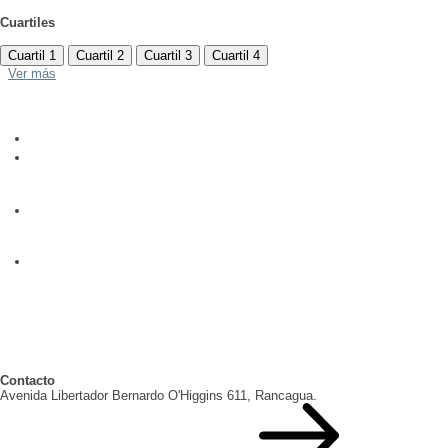
Cuartiles
Cuartil 1
Cuartil 2
Cuartil 3
Cuartil 4
Ver más
Contacto
Avenida Libertador Bernardo O'Higgins 611, Rancagua.