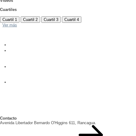
Videos
Cuartiles
Cuartil 1
Cuartil 2
Cuartil 3
Cuartil 4
Ver más
Contacto
Avenida Libertador Bernardo O'Higgins 611, Rancagua.