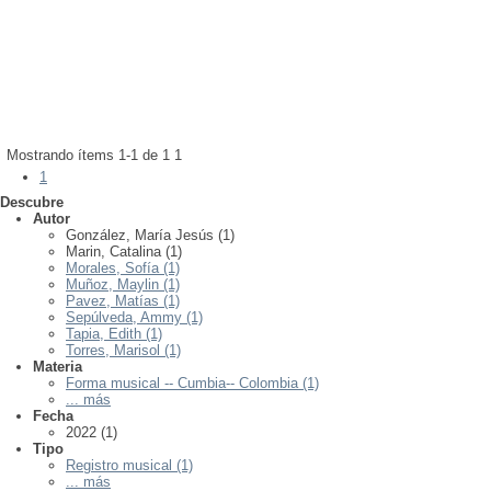
publicación:
Fecha de
2022
clave(s):
Palabra(s)
Forma musical -- Cumbia-- Colombia
Sepúlveda, Ammy;
Marin, Catalina
Matías;
Muñoz, Maylin;
Morales, Sofía;
Tapia, Edith;
Autor(es):
González, María Jesús;
Torres, Marisol;
Pavez,
Arriba y abajo
Mostrando ítems 1-1 de 1
1
1
Descubre
Autor
González, María Jesús (1)
Marin, Catalina (1)
Morales, Sofía (1)
Muñoz, Maylin (1)
Pavez, Matías (1)
Sepúlveda, Ammy (1)
Tapia, Edith (1)
Torres, Marisol (1)
Materia
Forma musical -- Cumbia-- Colombia (1)
... más
Fecha
2022 (1)
Tipo
Registro musical (1)
... más