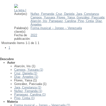
La letra I
Autor(es):
Nuñez, Fernanda;
Cruz, Daniela;
Jara, Constanza;
Campos, Yussara;
Flores, Yaisa;
González, Pascuala;
Alarcón, Iris;
Parraguez, Carolina;
Pino, Cintia;
Díaz,
Ángeles
Palabra(s)
Forma musical -- Joropo -- Venezuela
clave(s):
Fecha de
2022
publicación:
Mostrando ítems 1-1 de 1
1
1
Descubre
Autor
Alarcón, Iris (1)
Campos, Yussara (1)
Cruz, Daniela (1)
Díaz, Ángeles (1)
Flores, Yaisa (1)
González, Pascuala (1)
Jara, Constanza (1)
Nuñez, Fernanda (1)
Parraguez, Carolina (1)
Pino, Cintia (1)
Materia
Forma musical -- Joropo -- Venezuela (1)