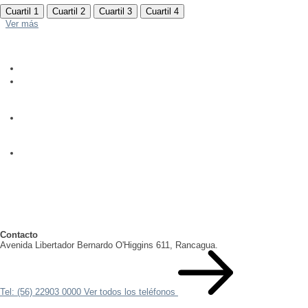
Cuartil 1
Cuartil 2
Cuartil 3
Cuartil 4
Ver más
Contacto
Avenida Libertador Bernardo O'Higgins 611, Rancagua.
Tel: (56) 22903 0000
Ver todos los teléfonos