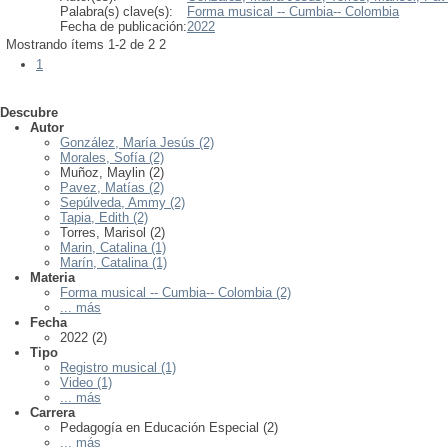
Palabra(s) clave(s):
Forma musical -- Cumbia-- Colombia
Fecha de publicación:
2022
Mostrando ítems 1-2 de 2
2
1
Descubre
Autor
González, María Jesús (2)
Morales, Sofía (2)
Muñoz, Maylin (2)
Pavez, Matías (2)
Sepúlveda, Ammy (2)
Tapia, Edith (2)
Torres, Marisol (2)
Marin, Catalina (1)
Marín, Catalina (1)
Materia
Forma musical -- Cumbia-- Colombia (2)
... más
Fecha
2022 (2)
Tipo
Registro musical (1)
Video (1)
... más
Carrera
Pedagogía en Educación Especial (2)
... más