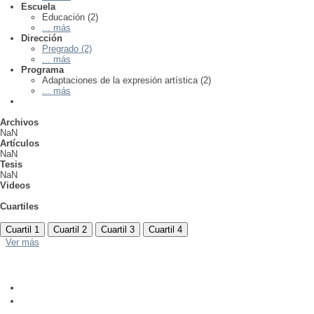
Escuela
Educación (2)
... más
Dirección
Pregrado (2)
... más
Programa
Adaptaciones de la expresión artística (2)
... más
Archivos
NaN
Artículos
NaN
Tesis
NaN
Videos
Cuartiles
Cuartil 1
Cuartil 2
Cuartil 3
Cuartil 4
Ver más