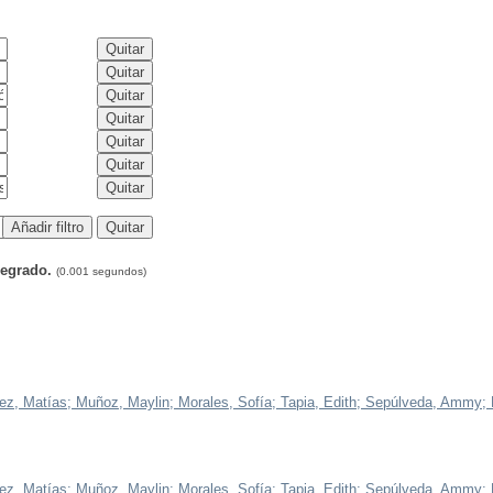
Pregrado.
(0.001 segundos)
ez, Matías;
Muñoz, Maylin;
Morales, Sofía;
Tapia, Edith;
Sepúlveda, Ammy;
ez, Matías;
Muñoz, Maylin;
Morales, Sofía;
Tapia, Edith;
Sepúlveda, Ammy;