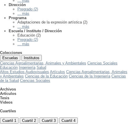
... más
Dirección
Pregrado (2)
... más
Programa
Adaptaciones de la expresión artística (2)
... más
Escuela / Instituto / Dirección
Educación (2)
Pregrado (2)
... más
Colecciones
Escuelas
Institutos
Ciencias Agroalimentarias, Animales y Ambientales
Ciencias Sociales
Educación
Ingeniería
Salud
Altos Estudios Audiovisuales
Artículos
Ciencias Agroalimentarias, Animales
y Ambientales
Ciencias de la Educación
Ciencias de la Ingeniería
Ciencias
de la Salud
Ciencias Sociales
Archivos
Artículos
Tesis
Videos
Cuartiles
Cuartil 1
Cuartil 2
Cuartil 3
Cuartil 4