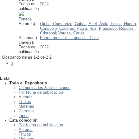
Fecha de
2022
publicación:
Tonada
Autor(es):
Ojeda, Constanza;
Gatica, Ariel;
Ávila, Felipe;
Huerta,
Consuelo;
Cáceres, Paula;
Ruz, Francisco;
Rosales,
Cristóbal;
Vargas, Carlos
Palabra(s)
Forma musical -- Tonada -- Chile
clave(s):
Fecha de
2022
publicación:
Mostrando ítems 1-2 de 2
2
1
Listar
Todo el Repositorio
Comunidades & Colecciones
Por fecha de publicación
Autores
Títulos
Materias
Carreras
Tipos
Esta colección
Por fecha de publicación
Autores
Títulos
Materias