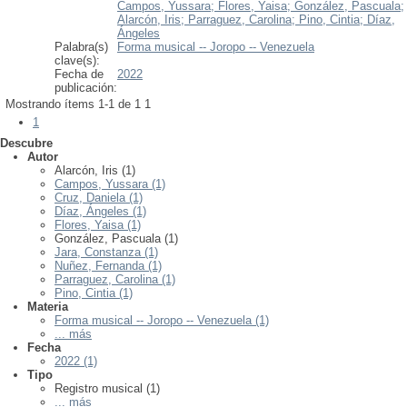
Campos, Yussara;
Flores, Yaisa;
González, Pascuala;
Alarcón, Iris;
Parraguez, Carolina;
Pino, Cintia;
Díaz,
Ángeles
Palabra(s)
Forma musical -- Joropo -- Venezuela
clave(s):
Fecha de
2022
publicación:
Mostrando ítems 1-1 de 1
1
1
Descubre
Autor
Alarcón, Iris (1)
Campos, Yussara (1)
Cruz, Daniela (1)
Díaz, Ángeles (1)
Flores, Yaisa (1)
González, Pascuala (1)
Jara, Constanza (1)
Nuñez, Fernanda (1)
Parraguez, Carolina (1)
Pino, Cintia (1)
Materia
Forma musical -- Joropo -- Venezuela (1)
... más
Fecha
2022 (1)
Tipo
Registro musical (1)
... más