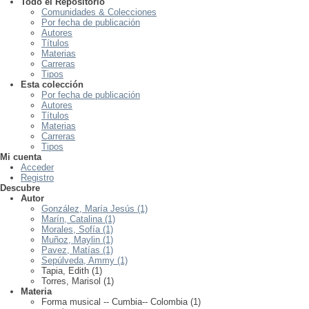
Todo el Repositorio
Comunidades & Colecciones
Por fecha de publicación
Autores
Títulos
Materias
Carreras
Tipos
Esta colección
Por fecha de publicación
Autores
Títulos
Materias
Carreras
Tipos
Mi cuenta
Acceder
Registro
Descubre
Autor
González, María Jesús (1)
Marín, Catalina (1)
Morales, Sofía (1)
Muñoz, Maylin (1)
Pavez, Matías (1)
Sepúlveda, Ammy (1)
Tapia, Edith (1)
Torres, Marisol (1)
Materia
Forma musical -- Cumbia-- Colombia (1)