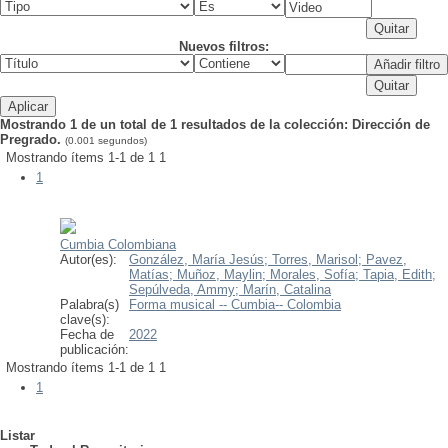
Nuevos filtros:
Mostrando 1 de un total de 1 resultados de la colección: Dirección de
Pregrado.
(0.001 segundos)
Mostrando ítems 1-1 de 1
1
1
Cumbia Colombiana
Autor(es):
González, María Jesús;
Torres, Marisol;
Pavez,
Matías;
Muñoz, Maylin;
Morales, Sofía;
Tapia, Edith;
Sepúlveda, Ammy;
Marín, Catalina
Palabra(s)
Forma musical -- Cumbia-- Colombia
clave(s):
Fecha de
2022
publicación:
Mostrando ítems 1-1 de 1
1
1
Listar