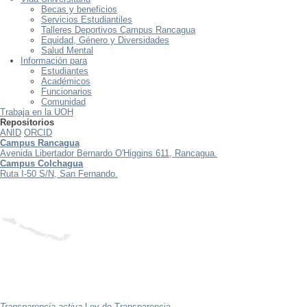
Becas y beneficios
Servicios Estudiantiles
Talleres Deportivos Campus Rancagua
Equidad, Género y Diversidades
Salud Mental
Información para
Estudiantes
Académicos
Funcionarios
Comunidad
Trabaja en la UOH
Repositorios
ANID
ORCID
Campus Rancagua
Avenida Libertador Bernardo O'Higgins 611, Rancagua.
Campus Colchagua
Ruta I-50 S/N, San Fernando.
Transparencia activa
Ley de Transparencia