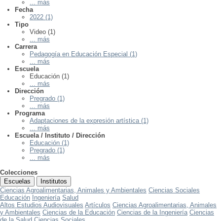
... más
Fecha
2022 (1)
Tipo
Video (1)
... más
Carrera
Pedagogía en Educación Especial (1)
... más
Escuela
Educación (1)
... más
Dirección
Pregrado (1)
... más
Programa
Adaptaciones de la expresión artística (1)
... más
Escuela / Instituto / Dirección
Educación (1)
Pregrado (1)
... más
Colecciones
Escuelas
Institutos
Ciencias Agroalimentarias, Animales y Ambientales
Ciencias Sociales
Educación
Ingeniería
Salud
Altos Estudios Audiovisuales
Artículos
Ciencias Agroalimentarias, Animales
y Ambientales
Ciencias de la Educación
Ciencias de la Ingeniería
Ciencias
de la Salud
Ciencias Sociales